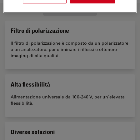
FUNZIONI CHIAVE
Filtro di polarizzazione
Il filtro di polarizzazione è composto da un polarizzatore
e un analizzatore, per eliminare i riflessi e ottenere
imaging di alta qualità.
Alta flessibilità
Alimentazione universale da 100-240 V, per un'elevata
flessibilità.
Diverse soluzioni