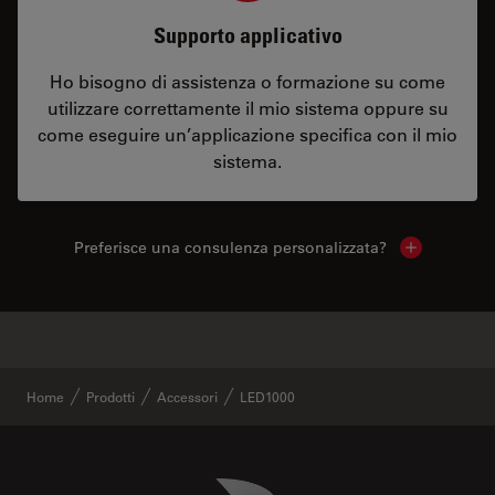
Supporto applicativo
Ho bisogno di assistenza o formazione su come
utilizzare correttamente il mio sistema oppure su
come eseguire un’applicazione specifica con il mio
sistema.
Preferisce una consulenza personalizzata?
Show local 
✕
Prodotti simili
Home
Prodotti
Accessori
LED1000
Danaher Logo