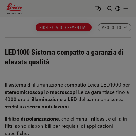
Leica Microsystems Logo
Togg
Inserire il 
RICHIESTA DI PREVENTIVO
PRODOTTO
LED1000
Sistema compatto a garanzia di
elevata qualità
Il sistema di illuminazione compatto Leica LED1000 per
stereomicroscopi
o
macroscopi
Leica garantisce fino a
4000 ore di
illuminazione a LED
del campione senza
sfarfallii
e
senza ondulazioni
.
Il filtro di polarizzazione
, che elimina i riflessi, e gli altri
filtri sono disponibili per requisiti di applicazioni
specifiche.