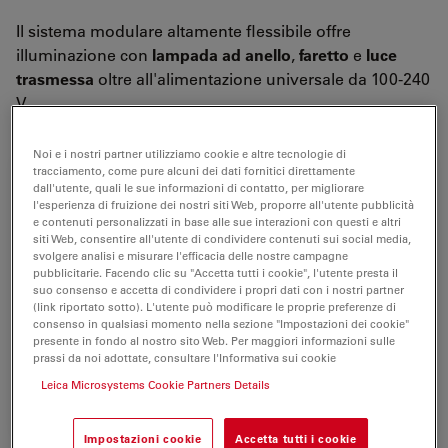
Il sistema modulare altamente flessibile offre
illuminazione con
lampada ad anello
,
faretto
e
luce
trasmessa
oltre all'alimentazione universale da 100-240
V.
Noi e i nostri partner utilizziamo cookie e altre tecnologie di
tracciamento, come pure alcuni dei dati fornitici direttamente
dall'utente, quali le sue informazioni di contatto, per migliorare
l'esperienza di fruizione dei nostri siti Web, proporre all'utente pubblicità
e contenuti personalizzati in base alle sue interazioni con questi e altri
siti Web, consentire all'utente di condividere contenuti sui social media,
svolgere analisi e misurare l'efficacia delle nostre campagne
pubblicitarie. Facendo clic su "Accetta tutti i cookie", l'utente presta il
suo consenso e accetta di condividere i propri dati con i nostri partner
(link riportato sotto). L'utente può modificare le proprie preferenze di
consenso in qualsiasi momento nella sezione "Impostazioni dei cookie"
presente in fondo al nostro sito Web. Per maggiori informazioni sulle
prassi da noi adottate, consultare l'Informativa sui cookie
Leica Microsystems Cookie Partners Details
Impostazioni cookie
Accetta tutti i cookie