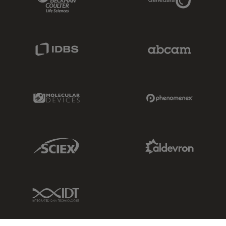
IDBS Link
Abcam Limited
Molecular Devices Link
Phenomenex L
Sciex Link
Aldevron Link
IDT Link