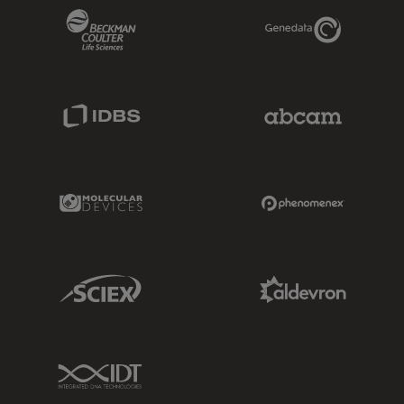
Beckman Coulter Link
Genedata Link
IDBS Link
Abcam Limited
Molecular Devices Link
Phenomenex L
Sciex Link
Aldevron Link
IDT Link