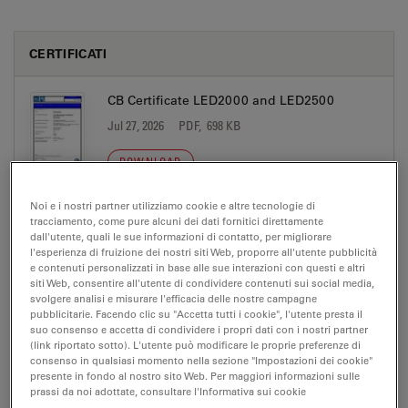
CERTIFICATI
CB Certificate LED2000 and LED2500
Jul 27, 2026
PDF, 698 KB
DOWNLOAD
Noi e i nostri partner utilizziamo cookie e altre tecnologie di
EC DoC LED2x00 A 2026-12-01
tracciamento, come pure alcuni dei dati fornitici direttamente
dall'utente, quali le sue informazioni di contatto, per migliorare
Jul 27, 2026
PDF, 268 KB
l'esperienza di fruizione dei nostri siti Web, proporre all'utente pubblicità
e contenuti personalizzati in base alle sue interazioni con questi e altri
DOWNLOAD
siti Web, consentire all'utente di condividere contenuti sui social media,
svolgere analisi e misurare l'efficacia delle nostre campagne
pubblicitarie. Facendo clic su "Accetta tutti i cookie", l'utente presta il
suo consenso e accetta di condividere i propri dati con i nostri partner
NRTL Certificate LED2000 and LED2500
(link riportato sotto). L'utente può modificare le proprie preferenze di
Jul 27, 2026
PDF, 734 KB
consenso in qualsiasi momento nella sezione "Impostazioni dei cookie"
presente in fondo al nostro sito Web. Per maggiori informazioni sulle
prassi da noi adottate, consultare l'Informativa sui cookie
DOWNLOAD