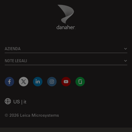
Danaher Logo
Footer
AZIENDA
NOTE LEGALI
Facebook
X
LinkedIn
Instagram
YouTube
Glassdoor
US
|
it
© 2026 Leica Microsystems