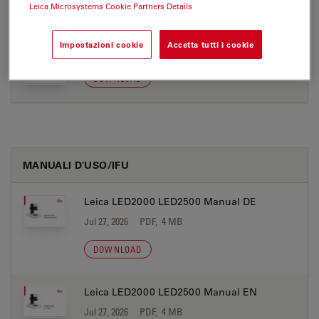
Leica Microsystems Cookie Partners Details
UKCA DoC LED2x00 A 2026-12-01
Impostazioni cookie
Accetta tutti i cookie
Jul 27, 2026
PDF, 251 KB
DOWNLOAD
MANUALI D'USO/IFU
Leica LED2000 LED2500 Manual DE
Jul 27, 2026
PDF, 4 MB
DOWNLOAD
Leica LED2000 LED2500 Manual EN
Jul 27, 2026
PDF, 4 MB