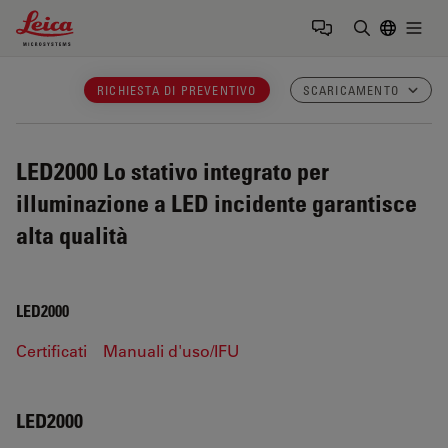
Leica Microsystems Logo
Togg
Inserire il 
RICHIESTA DI PREVENTIVO
SCARICAMENTO
LED2000
Lo stativo integrato per
illuminazione a LED incidente garantisce
alta qualità
LED2000
Certificati
Manuali d'uso/IFU
LED2000