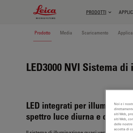
Leica Microsystems Logo
PRODOTTI
APPLIC
Prodotto
Media
Scaricamento
Applica
LED3000 NVI
Sistema di 
LED integrati per illuminazio
Noi e i nost
direttamente
spettro luce diurna e colori re
siti Web, pr
siti Web, co
delle nostre
accetta di c
Il sistema di illuminazione quasi verticale Leic