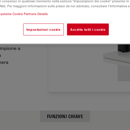
di consenso in qualsiasi momento nella sezione "Impostazioni dei cookie" presente in
ticale
Web. Per maggiori informazioni sulle prassi da noi adottate, consultare l'Informativa 
bre,
systems Cookie Partners Details
essioni.
Impostazioni cookie
Accetta tutti i cookie
e di
à e
campione a
n
mera
FUNZIONI CHIAVE