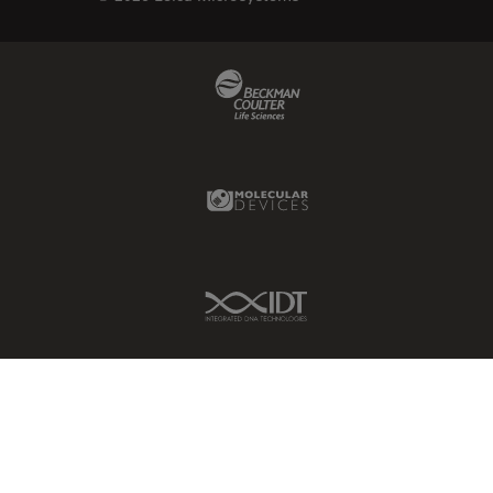
Beckman Coulter Link
Molecular Devices Link
IDT Link