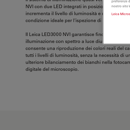
preferenze 
NVI con due LED integrati in posizione quasi ver
nostro sito 
incrementa il livello di luminosità e riduce le om
Leica Micro
condizione ideale per l'ispezione di buchi o depr
Il Leica LED3000 NVI garantisce fino a 50.000 or
illuminazione con spettro a luce diurna di qualit
consente una riproduzione dei colori reali del 
tutti i livelli di luminosità, senza la necessità di u
ulteriore bilanciamento dei bianchi nella fotoca
digitale del microscopio.