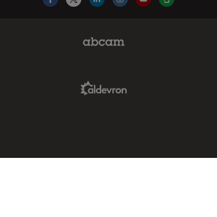
Facebook
X
LinkedIn
Instagram
YouTube
Glassdoor
Abcam Limited Link
Aldevron Link