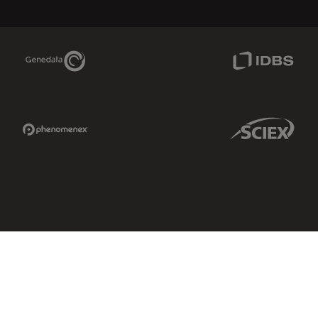
Genedata Link
IDBS Link
Phenomenex Link
Sciex Link