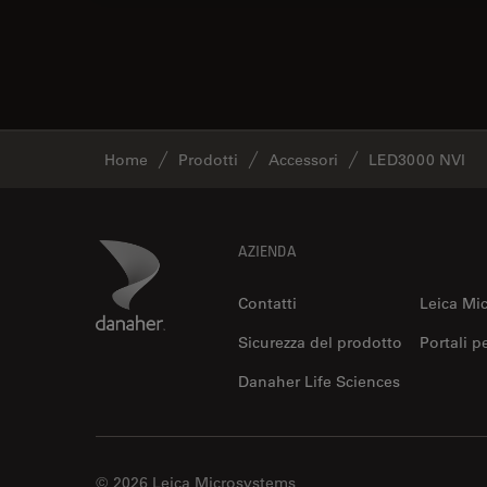
Home
Prodotti
Accessori
LED3000 NVI
Footer
Danaher Logo
AZIENDA
Contatti
Leica Mi
Sicurezza del prodotto
Portali p
Danaher Life Sciences
© 2026 Leica Microsystems