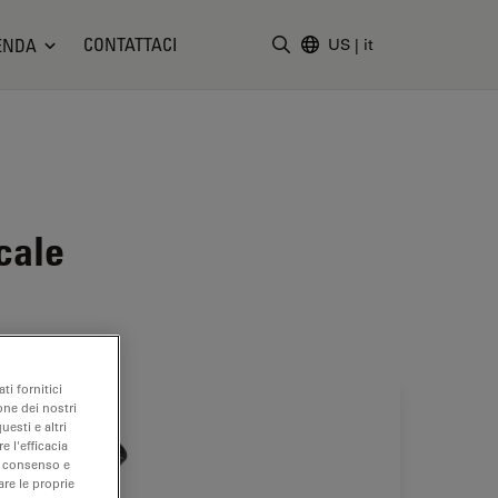
CONTATTACI
ENDA
US
|
it
Inserire il termine di ricerc
cale
ti fornitici
one dei nostri
uesti e altri
e l'efficacia
uo consenso e
are le proprie