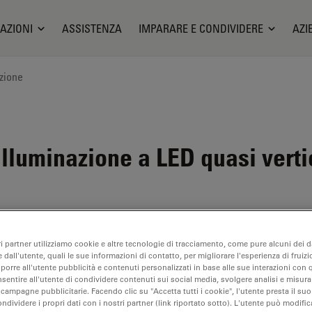
AZIONI
ASSISTENZA
IMPARARE E CONDIVIDERE
AZI
zione
illuminazione a LED quasi verti
ne con
ri partner utilizziamo cookie e altre tecnologie di tracciamento, come pure alcuni dei da
 dall'utente, quali le sue informazioni di contatto, per migliorare l'esperienza di fruizi
ali
oporre all'utente pubblicità e contenuti personalizzati in base alle sue interazioni con q
nsentire all'utente di condividere contenuti sui social media, svolgere analisi e misurar
 campagne pubblicitarie. Facendo clic su "Accetta tutti i cookie", l'utente presta il s
ondividere i propri dati con i nostri partner (link riportato sotto). L'utente può modific
a LED3000