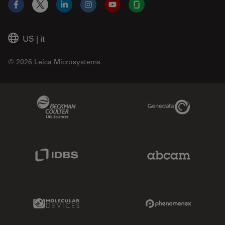
Facebook
X
LinkedIn
Instagram
YouTube
Glassdoor
US
|
it
© 2026 Leica Microsystems
Beckman Coulter Link
Genedata Link
IDBS Link
Abcam Limited
Molecular Devices Link
Phenomenex L