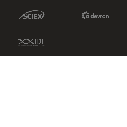
Sciex Link
Aldevron Link
IDT Link