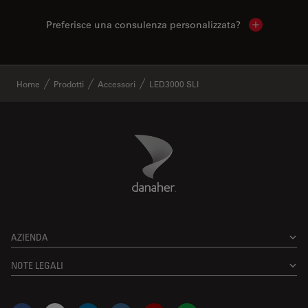
Preferisce una consulenza personalizzata?
Show local 
✕
Home
Prodotti
Accessori
LED3000 SLI
Danaher Logo
Footer
AZIENDA
NOTE LEGALI