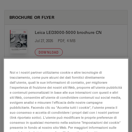
BROCHURE OR FLYER
Leica LED3000-5000 brochure CN
Jul 27, 2026
PDF, 4 MB
DOWNLOAD
Leica LED3000-5000 Brochure DE
Noi e i nostri partner utilizziamo cookie e altre tecnologie di
tracciamento, come pure alcuni dei dati fornitici direttamente
Jul 27, 2026
PDF, 4 MB
dall'utente, quali le sue informazioni di contatto, per migliorare
l'esperienza di fruizione dei nostri siti Web, proporre all'utente pubblicità
DOWNLOAD
e contenuti personalizzati in base alle sue interazioni con questi e altri
siti Web, consentire all'utente di condividere contenuti sui social media,
svolgere analisi e misurare l'efficacia delle nostre campagne
Leica LED3000-5000 Brochure EN
pubblicitarie. Facendo clic su "Accetta tutti i cookie", l'utente presta il
suo consenso e accetta di condividere i propri dati con i nostri partner
Jul 27, 2026
PDF, 4 MB
(link riportato sotto). L'utente può modificare le proprie preferenze di
consenso in qualsiasi momento nella sezione "Impostazioni dei cookie"
DOWNLOAD
presente in fondo al nostro sito Web. Per maggiori informazioni sulle