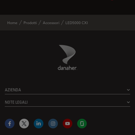
Home
Prodotti
Accessori
LED5000 CXI
Danaher Logo
Footer
AZIENDA
NOTE LEGALI
Facebook
X
LinkedIn
Instagram
YouTube
Glassdoor