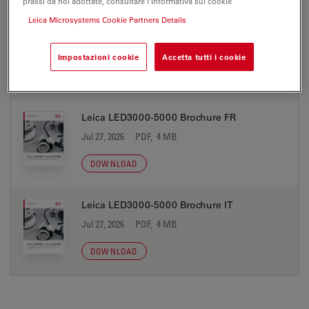
prassi da noi adottate, consultare l'Informativa sui cookie
Leica Microsystems Cookie Partners Details
Leica LED3000-5000 Brochure ES
Jul 27, 2026
PDF, 4 MB
Impostazioni cookie
Accetta tutti i cookie
DOWNLOAD
Leica LED3000-5000 Brochure FR
Jul 27, 2026
PDF, 4 MB
DOWNLOAD
Leica LED3000-5000 Brochure IT
Jul 27, 2026
PDF, 4 MB
DOWNLOAD