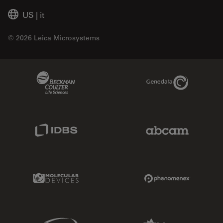
US
|
it
© 2026 Leica Microsystems
Beckman Coulter Link
Genedata Link
IDBS Link
Abcam Limited
Molecular Devices Link
Phenomenex L
Sciex Link
Aldevron Link