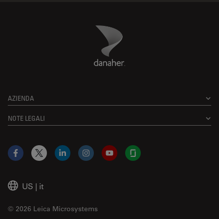
Danaher Logo
Footer
AZIENDA
NOTE LEGALI
Facebook
X
LinkedIn
Instagram
YouTube
Glassdoor
US
|
it
© 2026 Leica Microsystems