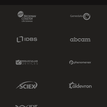
Beckman Coulter Link
Genedata Link
IDBS Link
Abcam Limited
Molecular Devices Link
Phenomenex L
Sciex Link
Aldevron Link
IDT Link