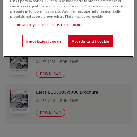
(link riportato sotto). L'utente può modificare le proprie preferenze di
consenso in qualsiasi momento nella sezione "Impostazioni dei cookie"
presente in fondo al nostro sito Web. Per maggiori informazioni sulle
Leica LED3000-5000 Brochure ES
prassi da noi adottate, consultare l'Informativa sui cookie
Jul 27, 2026
PDF, 4 MB
Leica Microsystems Cookie Partners Details
DOWNLOAD
Impostazioni cookie
Accetta tutti i cookie
Leica LED3000-5000 Brochure FR
Jul 27, 2026
PDF, 4 MB
DOWNLOAD
Leica LED3000-5000 Brochure IT
Jul 27, 2026
PDF, 4 MB
DOWNLOAD