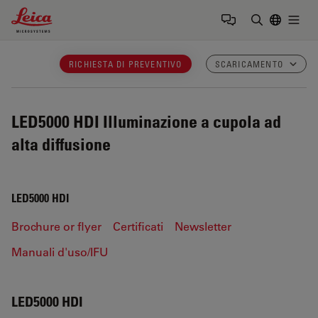
Leica Microsystems Logo
Togg
Inserire il 
RICHIESTA DI PREVENTIVO
SCARICAMENTO
LED5000 HDI
Illuminazione a cupola ad
alta diffusione
LED5000 HDI
Brochure or flyer
Certificati
Newsletter
Manuali d'uso/IFU
LED5000 HDI