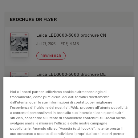
BROCHURE OR FLYER
Leica LED3000-5000 brochure CN
Jul 27, 2026
PDF, 4 MB
DOWNLOAD
Leica LED3000-5000 Brochure DE
Jul 27, 2026
PDF, 4 MB
Noi e i nostri partner utilizziamo cookie e altre tecnologie di
DOWNLOAD
tracciamento, come pure alcuni dei dati fornitici direttamente
dall'utente, quali le sue informazioni di contatto, per migliorare
l'esperienza di fruizione dei nostri siti Web, proporre all'utente pubblicità
e contenuti personalizzati in base alle sue interazioni con questi e altri
Leica LED3000-5000 Brochure EN
siti Web, consentire all'utente di condividere contenuti sui social media,
Jul 27, 2026
PDF, 4 MB
svolgere analisi e misurare l'efficacia delle nostre campagne
pubblicitarie. Facendo clic su "Accetta tutti i cookie", l'utente presta il
suo consenso e accetta di condividere i propri dati con i nostri partner
DOWNLOAD