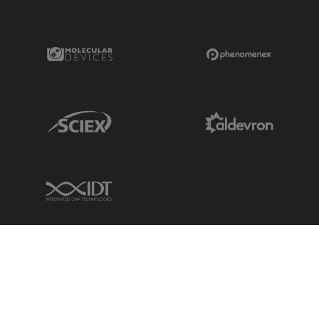
Molecular Devices Link
Phenomenex L
Sciex Link
Aldevron Link
IDT Link