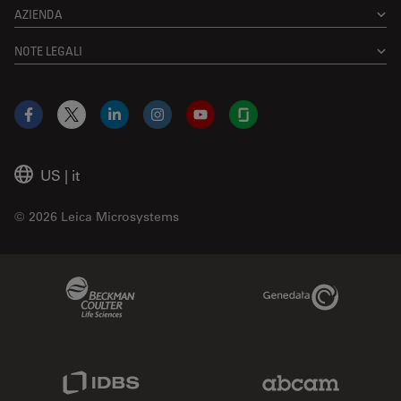
AZIENDA
NOTE LEGALI
Facebook
X
LinkedIn
Instagram
YouTube
Glassdoor
US
|
it
© 2026 Leica Microsystems
Beckman Coulter Link
Genedata Link
IDBS Link
Abcam Limited