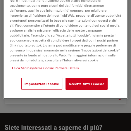
Noi e i nostri partner utilizziamo cookie e altre tecnologie di
L’ obiettivo di Leica è essere il vostro affidabile
tracciamento, come pure alcuni dei dati fornitici direttamente
collaboratore che vi guida verso le soluzioni di imaging
dall'utente, quali le sue informazioni di contatto, per migliorare
migliori per le vostre esigenze, per consentirvi di essere
l'esperienza di fruizione dei nostri siti Web, proporre all'utente pubblicità
e contenuti personalizzati in base alle sue interazioni con questi e altri
sempre un passo avanti alla…
siti Web, consentire all'utente di condividere contenuti sui social media,
svolgere analisi e misurare l'efficacia delle nostre campagne
Microsco
pubblicitarie. Facendo clic su "Accetta tutti i cookie", l'utente presta il
suo consenso e accetta di condividere i propri dati con i nostri partner
(link riportato sotto). L'utente può modificare le proprie preferenze di
consenso in qualsiasi momento nella sezione "Impostazioni dei cookie"
Mercati della microscopia industriale
presente in fondo al nostro sito Web. Per maggiori informazioni sulle
prassi da noi adottate, consultare l'Informativa sui cookie
Negli ambienti industriali la tendenza attuale è di
Leica Microsystems Cookie Partners Details
migliorare i tempi e raggiungere gli obiettivi in modo
veloce per aumentare i profitti. Le soluzioni dedicate
alle analisi microscopiche Leica, sono…
Impostazioni cookie
Accetta tutti i cookie
Mercati 
Siete interessati a saperne di più?