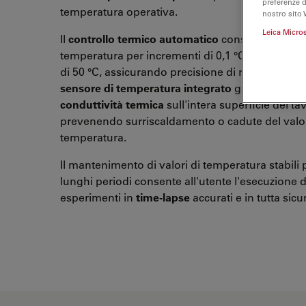
preferenze 
temperatura operativa.
nostro sito 
Leica Micro
Il
controllo termico automatico
consente di impo
temperatura per incrementi di 0,1 °C, fino a un
di 50 °C, assicurando precisione di riproducibilit
sensore di temperatura integrato
garantisce co
conduttività termica
sull'intera superficie del ta
prevenendo surriscaldamento o cadute del valor
temperatura.
Il mantenimento di valori di temperatura stabili 
lunghi periodi consente all'utente l'esecuzione d
esperimenti in
time-lapse
accurati e in tutta sicu