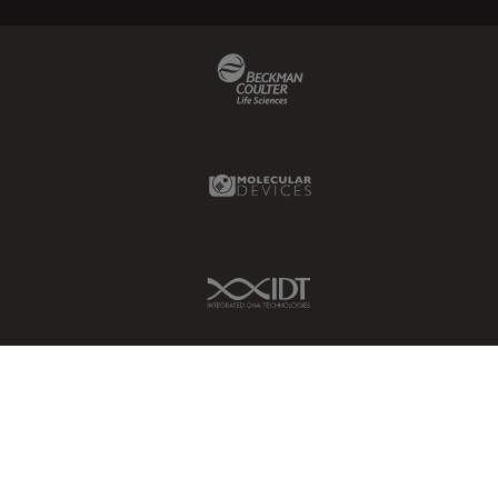
Beckman Coulter Link
Molecular Devices Link
IDT Link