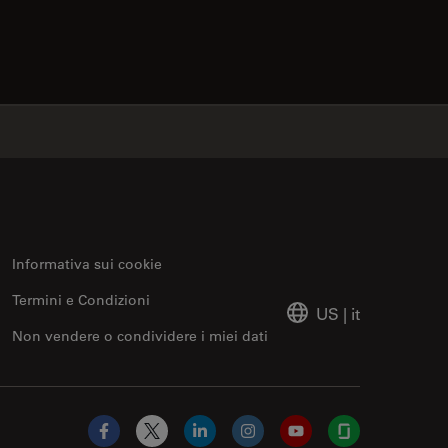
contacts
✕
Informativa sui cookie
Termini e Condizioni
US
|
it
Non vendere o condividere i miei dati
Facebook
X
LinkedIn
Instagram
YouTube
Glassdoor