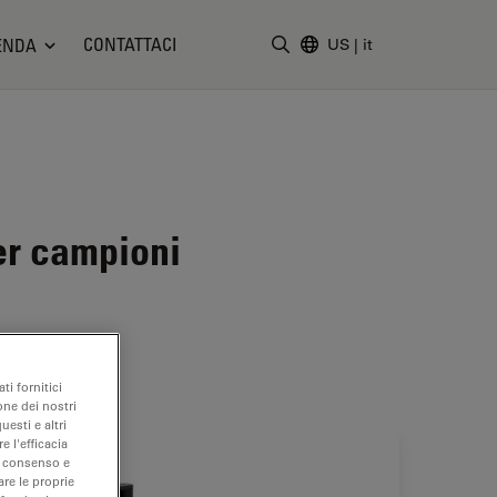
CONTATTACI
ENDA
US
|
it
Inserire il termine di ricerc
er campioni
ti fornitici
one dei nostri
uesti e altri
e l'efficacia
uo consenso e
are le proprie