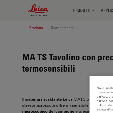
Leica Microsystems Logo
PRODOTTI
APPLIC
Prodotto
Scaricamento
MA TS
Tavolino con prec
termosensibili
Noi e i nost
direttamente
siti Web, pr
Il
sistema riscaldante
Leica MATS per microscop
siti Web, co
stereomicroscopi offre un sensibile
imaging
delle nostre
accetta di c
microscopico del campione
e precisione dei valo