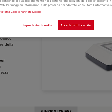
di consenso in qualsiasi momento nella sezione "Impostazioni dei cookie" presente in
Web. Per maggiori informazioni sulle prassi da noi adottate, consultare l'Informativa 
systems Cookie Partners Details
stare la
 massimo
Impostazioni cookie
Accetta tutti i cookie
à. Un
stanza di
volino,
e della
per
i
rezza.
FUNZIONI CHIAVE