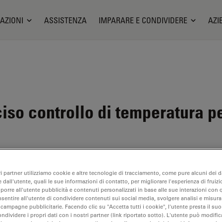
AZIONI
ASSISTENZA
IMPARARE E CONDIVIDERE
AZI
iso controllo di temperatura p
ri partner utilizziamo cookie e altre tecnologie di tracciamento, come pure alcuni dei da
 dall'utente, quali le sue informazioni di contatto, per migliorare l'esperienza di fruizi
oporre all'utente pubblicità e contenuti personalizzati in base alle sue interazioni con q
i e
nsentire all'utente di condividere contenuti sui social media, svolgere analisi e misurar
 campagne pubblicitarie. Facendo clic su "Accetta tutti i cookie", l'utente presta il s
ondividere i propri dati con i nostri partner (link riportato sotto). L'utente può modific
ri di