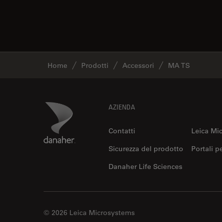
Home
Prodotti
Accessori
MA TS
Footer
Danaher Logo
AZIENDA
Contatti
Leica Mi
Sicurezza del prodotto
Portali p
Danaher Life Sciences
© 2026 Leica Microsystems