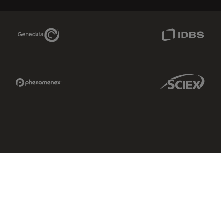
Genedata Link
IDBS Link
Phenomenex Link
Sciex Link