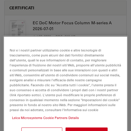
CERTIFICATI
EC DoC Motor Focus Column M-series A
2026-07-01
Jul 27, 2026
PDF, 310 KB
DOWNLOAD
Noi e i nostri partner utilizziamo cookie e altre tecnologie di
tracciamento, come pure alcuni dei dati fornitici direttamente
dall'utente, quali le sue informazioni di contatto, per migliorare
l'esperienza di fruizione dei nostri siti Web, proporre all'utente pubblicità
e contenuti personalizzati in base alle sue interazioni con questi e altri
siti Web, consentire all'utente di condividere contenuti sui social media,
svolgere analisi e misurare l'efficacia delle nostre campagne
MANUALI D'USO/IFU
pubblicitarie. Facendo clic su "Accetta tutti i cookie", l'utente presta il
suo consenso e accetta di condividere i propri dati con i nostri partner
(link riportato sotto). L'utente può modificare le proprie preferenze di
Leica Motorized focus column UserManual
consenso in qualsiasi momento nella sezione "Impostazioni dei cookie"
CN
presente in fondo al nostro sito Web. Per maggiori informazioni sulle
prassi da noi adottate, consultare l'Informativa sui cookie
Jul 27, 2026
PDF, 2 MB
Leica Microsystems Cookie Partners Details
DOWNLOAD