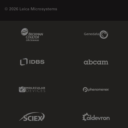
© 2026 Leica Microsystems
Beckman Coulter Link
Genedata Link
IDBS Link
Abcam Limited
Molecular Devices Link
Phenomenex L
Sciex Link
Aldevron Link