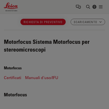
Leica Microsystems Logo
Togg
Inserire il 
RICHIESTA DI PREVENTIVO
SCARICAMENTO
Motorfocus
Sistema Motorfocus per
stereomicroscopi
Motorfocus
Certificati
Manuali d'uso/IFU
Motorfocus