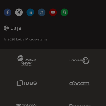
Facebook
X
LinkedIn
Instagram
YouTube
Glassdoor
US
|
it
© 2026 Leica Microsystems
Beckman Coulter Link
Genedata Link
IDBS Link
Abcam Limited
Molecular Devices Link
Phenomenex L