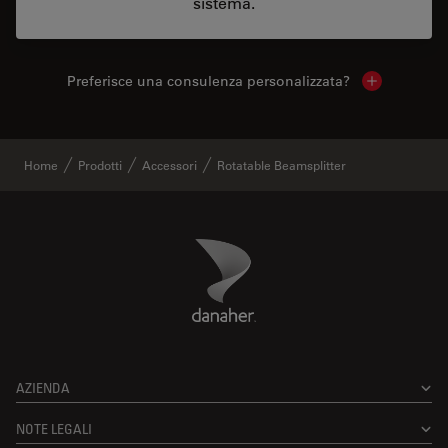
sistema.
Preferisce una consulenza personalizzata?
Show local 
Home
Prodotti
Accessori
Rotatable Beamsplitter
Danaher Logo
Footer
AZIENDA
NOTE LEGALI