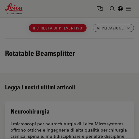
Leica Microsystems Logo
Togg
Inserire il 
RICHIESTA DI PREVENTIVO
APPLICAZIONE
Rotatable Beamsplitter
Legga i nostri ultimi articoli
Neurochirurgia
I microscopi per neurochirurgia di Leica Microsystems
offrono ottiche e ingegneria di alta qualità per chirurgia
cranica, spinale, multidisciplinare e per altre discipline