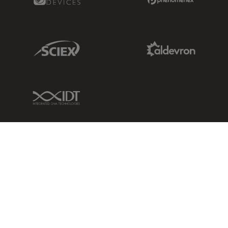
Sciex Link
Aldevron Link
IDT Link