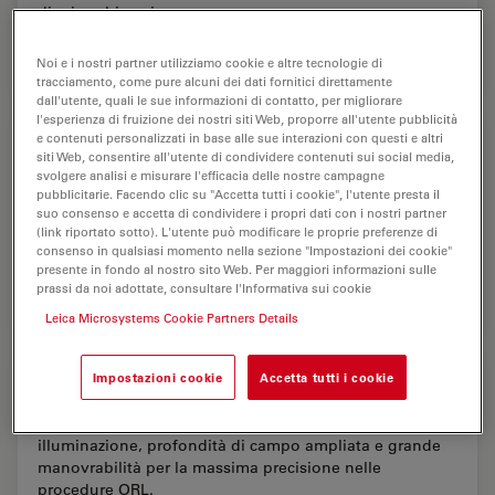
di microchirurgia.
Noi e i nostri partner utilizziamo cookie e altre tecnologie di
Neuroch
tracciamento, come pure alcuni dei dati fornitici direttamente
dall'utente, quali le sue informazioni di contatto, per migliorare
l'esperienza di fruizione dei nostri siti Web, proporre all'utente pubblicità
Oftalmologia
e contenuti personalizzati in base alle sue interazioni con questi e altri
siti Web, consentire all'utente di condividere contenuti sui social media,
svolgere analisi e misurare l'efficacia delle nostre campagne
I microscopi operatori Leica per oftalmologia
pubblicitarie. Facendo clic su "Accetta tutti i cookie", l'utente presta il
rappresentano l'eccellenza nell'ottica e
suo consenso e accetta di condividere i propri dati con i nostri partner
nell'illuminazione, consentendo ai chirurghi di eseguire
(link riportato sotto). L'utente può modificare le proprie preferenze di
interventi con un elevato grado di precisione e di…
consenso in qualsiasi momento nella sezione "Impostazioni dei cookie"
presente in fondo al nostro sito Web. Per maggiori informazioni sulle
prassi da noi adottate, consultare l'Informativa sui cookie
Oftalmo
Leica Microsystems Cookie Partners Details
Otorinolaringoiatria (ORL)
Impostazioni cookie
Accetta tutti i cookie
I microscopi Leica ORL offrono una potente
illuminazione, profondità di campo ampliata e grande
manovrabilità per la massima precisione nelle
procedure ORL.