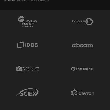
Beckman Coulter Link
Genedata Link
IDBS Link
Abcam Limited
Molecular Devices Link
Phenomenex L
Sciex Link
Aldevron Link