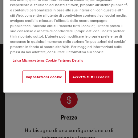
rappresentano l'eccellenza nell'ottica e
l'esperienza di fruizione dei nostri siti Web, proporre all'utente pubblicità
nell'illuminazione, consentendo ai chirurghi di eseguire
e contenuti personalizzati in base alle sue interazioni con questi e altri
interventi con un elevato grado di precisione e di…
siti Web, consentire all'utente di condividere contenuti sui social media,
svolgere analisi e misurare l'efficacia delle nostre campagne
pubblicitarie. Facendo clic su "Accetta tutti i cookie", l'utente presta il
Oftalmo
suo consenso e accetta di condividere i propri dati con i nostri partner
(link riportato sotto). L'utente può modificare le proprie preferenze di
consenso in qualsiasi momento nella sezione "Impostazioni dei cookie"
presente in fondo al nostro sito Web. Per maggiori informazioni sulle
prassi da noi adottate, consultare l'Informativa sui cookie
Siete interessati a saperne di più?
Leica Microsystems Cookie Partners Details
Parli con i nostri esperti.
Impostazioni cookie
Accetta tutti i cookie
Prezzo
Ho bisogno di una configurazione o di
informazioni sul prezzo.