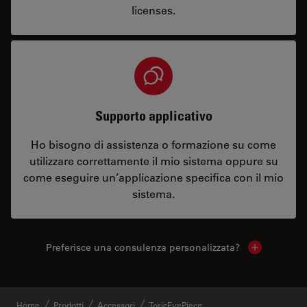
licenses.
Supporto applicativo
Ho bisogno di assistenza o formazione su come
utilizzare correttamente il mio sistema oppure su
come eseguire un’applicazione specifica con il mio
sistema.
Preferisce una consulenza personalizzata?
Show local 
Home
Prodotti
Accessori
ToricEyePiece