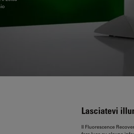
mio
Lasciatevi ill
Il Fluorescence Recover
fare luce su alcune info