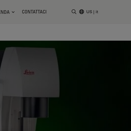
CONTATTACI
ENDA
US
|
it
Inserire il termine di ricerc