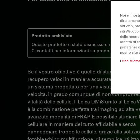
Noi e i nost
direttamente
siti Web, pr
siti Web, co
Prodotto archiviato
delle nostre
accetta di c
Questo prodotto è stato dismesso e non è più disp
preferenze 
Ci contatti per informazioni su prodotti alternativi r
nostro sito 
Leica Micro
Se il vostro obiettivo è quello di studiare process
recupero veloci in maniera accurata, avete neces
un sistema progettato per una visualizzazione ad
velocità, in grado comunque di non compromett
vitalità delle cellule. Il Leica DMi8 unito al Leic
è la combinazione perfetta tra imaging ad alta ve
avanzate modalità di FRAP. È possibile studiare l
cellulare in maniera del tutto affidabile e senza
danneggiare troppo le cellule, grazie alla soluzi
fotobleaching multifunzione, di semplice utilizzo.