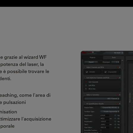
e grazie al wizard WF
otenza del laser, la
 è possibile trovare le
denti.
leaching, come l'area di
le pulsazioni
nisation
ttimizzare l'acquisizione
mporale