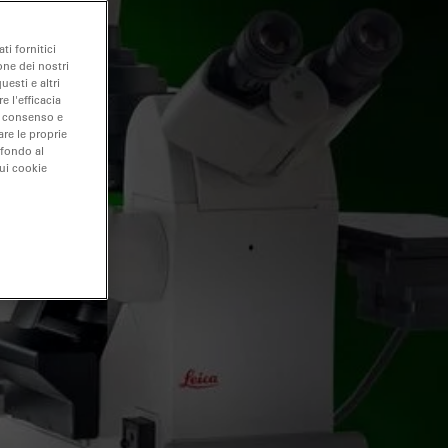
ti fornitici
one dei nostri
uesti e altri
e l'efficacia
uo consenso e
are le proprie
 fondo al
sui cookie