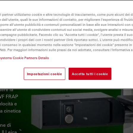
ri partner utilizziamo cookie e altre tecnologie di tracciamento, come pure alcuni dei da
 dall'utente, quali le sue informazioni di contatto, per migliorare l'esperienza di fruizi
oporre all'utente pubblicità e contenuti personalizzati in base alle sue interazioni con q
nsentire all'utente di condividere contenuti sui social media, svolgere analisi e misurar
 campagne pubblicitarie. Facendo clic su "Accetta tutti i cookie", l'utente presta il s
ondividere i propri dati con i nostri partner (link riportato sotto). L'utente può modific
onibile.
di consenso in qualsiasi momento nella sezione "Impostazioni dei cookie" presente in
ecenti.
Web. Per maggiori informazioni sulle prassi da noi adottate, consultare l'Informativa 
systems Cookie Partners Details
i di
Impostazioni cookie
Accetta tutti i cookie
sità di
 alta
ere la
a WF FRAP
locità e
a cinetica
one di
 Il Leica