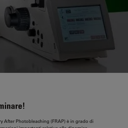
uminare!
y After Photobleaching (FRAP) è in grado di
rmazioni importanti relative alla dinamica