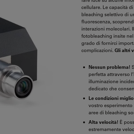
cellulare. Le capacità 
bleaching selettivo di un
fluorescenza, scoprendo 
interazioni molecolari. 
fotobleaching insite ne
grado di fornirci import
complicazioni.
Gli altri
Nessun problema!
S
perfetta attraverso l
illuminazione incide
dedicato che consente
Le condizioni miglior
vostro esperimento pe
aree di bleaching so
Alta velocità!
È possi
estremamente veloce