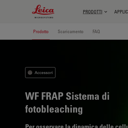
Leica Microsystems Logo
PRODOTTI
APPLIC
Prodotto
Scaricamento
FAQ
Accessori
⋯
WF FRAP
Sistema di
fotobleaching
Per osservare la dinamica delle cell