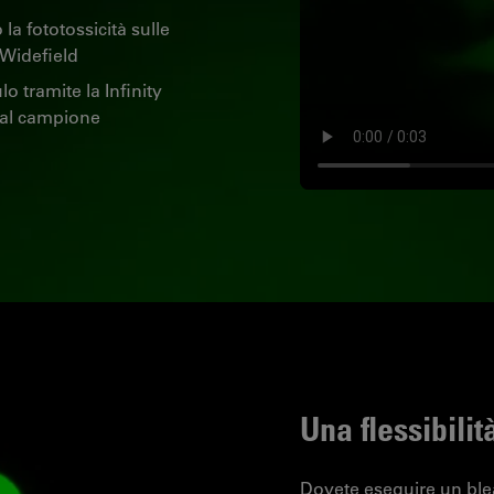
la fototossicità sulle
 Widefield
o tramite la Infinity
r al campione
Una flessibilit
Dovete eseguire un blea