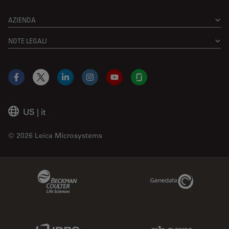
AZIENDA
NOTE LEGALI
Facebook
X
LinkedIn
Instagram
YouTube
Glassdoor
US
|
it
© 2026 Leica Microsystems
Beckman Coulter Link
Genedata Link
IDBS Link
Abcam Limited