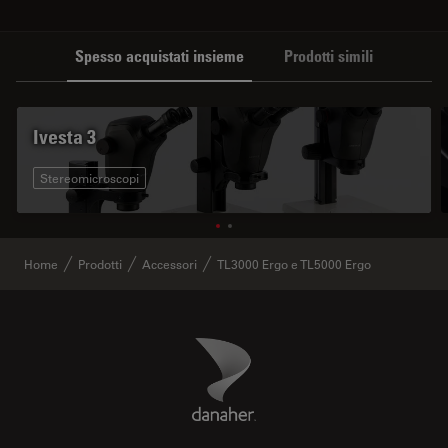
Spesso acquistati insieme
Prodotti simili
Ivesta 3
Stereomicroscopi
Home
Prodotti
Accessori
TL3000 Ergo e TL5000 Ergo
Danaher Logo
Footer