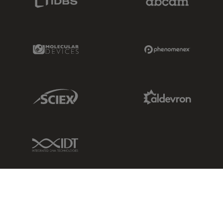
Molecular Devices Link
Phenomenex L
Sciex Link
Aldevron Link
IDT Link