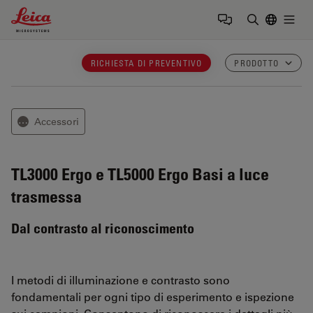
Leica Microsystems Logo
Togg
Inserire il 
RICHIESTA DI PREVENTIVO
PRODOTTO
Accessori
⋯
TL3000 Ergo e TL5000 Ergo
Basi a luce
trasmessa
Dal contrasto al riconoscimento
I metodi di illuminazione e contrasto sono
fondamentali per ogni tipo di esperimento e ispezione