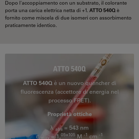
Dopo l'accoppiamento con un substrato, il colorante
porta una carica elettrica netta di +1.
ATTO 540Q
è
fornito come miscela di due isomeri con assorbimento
praticamente identico.
ATTO 540Q
ATTO 540Q
è un nuovo quencher di
fluorescenza (accettore di energia nel
processo FRET).
Proprietà ottiche
λ
= 543 nm
abs
05×105
-1
-1
ε
= 1,
M
cm
max