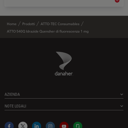
Microsco
✕
Home
Prodotti
ATTO-TEC Consumables
ATTO 540Q Idrazide Quencher di fluorescenza 1 mg
Danaher Logo
Footer
AZIENDA
NOTE LEGALI