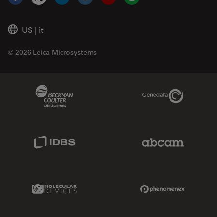
Facebook
X
LinkedIn
Instagram
YouTube
Glassdoor
US
|
it
© 2026 Leica Microsystems
Beckman Coulter Link
Genedata Link
IDBS Link
Abcam Limited
Molecular Devices Link
Phenomenex L