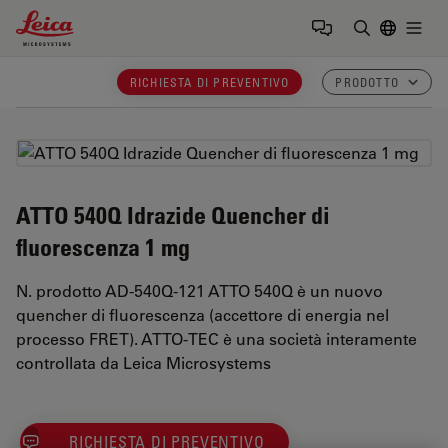
Leica Microsystems Logo
Togg
Inserire il 
RICHIESTA DI PREVENTIVO
PRODOTTO
ATTO 540Q Idrazide Quencher di
fluorescenza 1 mg
N. prodotto AD-540Q-121 ATTO 540Q è un nuovo
quencher di fluorescenza (accettore di energia nel
processo FRET). ATTO-TEC è una società interamente
controllata da Leica Microsystems
RICHIESTA DI PREVENTIVO