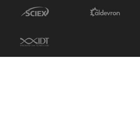
Sciex Link
Aldevron Link
IDT Link