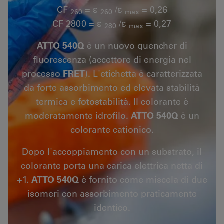
CF
= ε
/ε
= 0,26
260
260
max
CF 2800 = ε
/ε
= 0,27
280
max
ATTO 540Q
è un nuovo quencher di
fluorescenza (accettore di energia nel
processo
FRET
). L'etichetta è caratterizzata
da forte assorbimento ed elevata stabilità
termica e fotostabilità. Il colorante è
moderatamente idrofilo.
ATTO 540Q
è un
colorante cationico.
Dopo l'accoppiamento con un substrato, il
colorante porta una carica elettrica netta di
+1.
ATTO 540Q
è fornito come miscela di due
isomeri con assorbimento praticamente
identico.