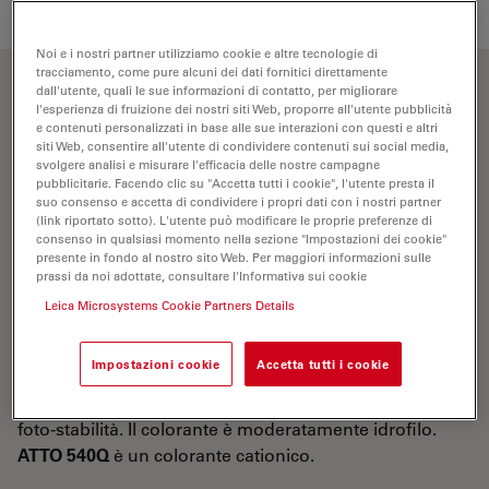
Noi e i nostri partner utilizziamo cookie e altre tecnologie di
tracciamento, come pure alcuni dei dati fornitici direttamente
dall'utente, quali le sue informazioni di contatto, per migliorare
Proprietà ottiche
l'esperienza di fruizione dei nostri siti Web, proporre all'utente pubblicità
e contenuti personalizzati in base alle sue interazioni con questi e altri
siti Web, consentire all'utente di condividere contenuti sui social media,
λ
= 543 nm
abs
svolgere analisi e misurare l'efficacia delle nostre campagne
pubblicitarie. Facendo clic su "Accetta tutti i cookie", l'utente presta il
5
-1
-1
ε
= 1,05×10
M
cm
max
suo consenso e accetta di condividere i propri dati con i nostri partner
(link riportato sotto). L'utente può modificare le proprie preferenze di
CF
= ε
/ε
= 0,26
260
260
max
consenso in qualsiasi momento nella sezione "Impostazioni dei cookie"
presente in fondo al nostro sito Web. Per maggiori informazioni sulle
CF
0 = ε
/ε
= 0,27
280
280
max
prassi da noi adottate, consultare l'Informativa sui cookie
Leica Microsystems Cookie Partners Details
ATTO 540Q
è un nuovo quencher di fluorescenza
(accettore di energia nel processo
FRET
). Le
Impostazioni cookie
Accetta tutti i cookie
caratteristiche distintive del marcatore sono il forte
assorbimento e l’elevata stabilità termica e
foto‑stabilità. Il colorante è moderatamente idrofilo.
ATTO 540Q
è un colorante cationico.