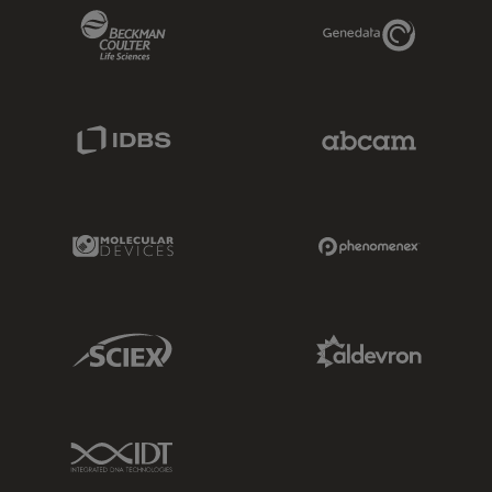
Beckman Coulter Link
Genedata Link
IDBS Link
Abcam Limited
Molecular Devices Link
Phenomenex L
Sciex Link
Aldevron Link
IDT Link