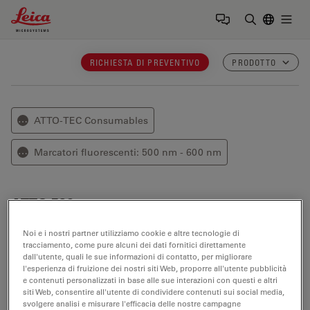
Leica Microsystems Logo
Togg
Inserire il 
RICHIESTA DI PREVENTIVO
PRODOTTO
ATTO-TEC Consumables
⋯
Marcatori fluorescenti: 500 nm - 600 nm
⋯
ATTO 520
ATTO 520
è un'etichetta fluorescente innovativa
Noi e i nostri partner utilizziamo cookie e altre tecnologie di
tracciamento, come pure alcuni dei dati fornitici direttamente
correlata al noto colorante rodamina 6G.
dall'utente, quali le sue informazioni di contatto, per migliorare
l'esperienza di fruizione dei nostri siti Web, proporre all'utente pubblicità
Proprietà ottiche
e contenuti personalizzati in base alle sue interazioni con questi e altri
siti Web, consentire all'utente di condividere contenuti sui social media,
svolgere analisi e misurare l'efficacia delle nostre campagne