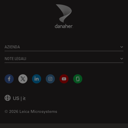
Danaher Logo
Footer
AZIENDA
NOTE LEGALI
Facebook
X
LinkedIn
Instagram
YouTube
Glassdoor
US
|
it
© 2026 Leica Microsystems