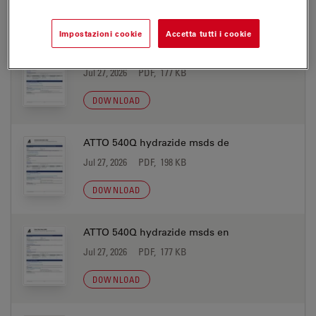
DOWNLOAD
Impostazioni cookie
Accetta tutti i cookie
ATTO 540Q DOPE msds en
Jul 27, 2026
PDF, 177 KB
DOWNLOAD
ATTO 540Q hydrazide msds de
Jul 27, 2026
PDF, 198 KB
DOWNLOAD
ATTO 540Q hydrazide msds en
Jul 27, 2026
PDF, 177 KB
DOWNLOAD