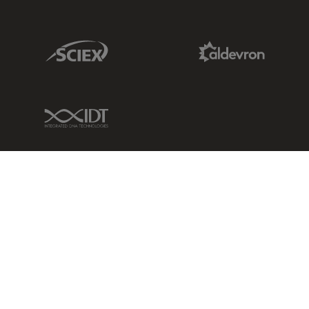
Sciex Link
Aldevron Link
IDT Link