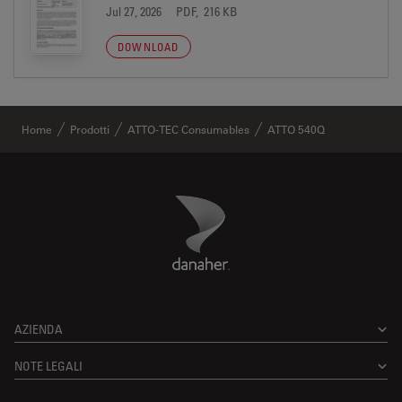
Jul 27, 2026
PDF, 216 KB
DOWNLOAD
Home
Prodotti
ATTO-TEC Consumables
ATTO 540Q
Danaher Logo
Footer
AZIENDA
NOTE LEGALI