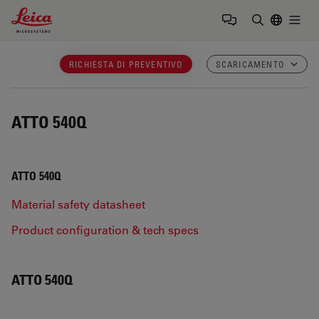
Leica Microsystems Logo
Togg
Inserire il 
RICHIESTA DI PREVENTIVO
SCARICAMENTO
ATTO 540Q
ATTO 540Q
Material safety datasheet
Product configuration & tech specs
ATTO 540Q