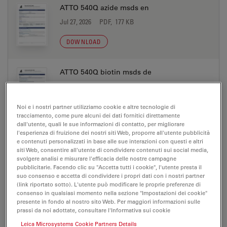
ATTO 540Q azide msds en
Jul 27, 2026
PDF, 177 KB
DOWNLOAD
ATTO 540Q biotin msds de
Jul 27, 2026
PDF, 198 KB
DOWNLOAD
Noi e i nostri partner utilizziamo cookie e altre tecnologie di
tracciamento, come pure alcuni dei dati fornitici direttamente
dall'utente, quali le sue informazioni di contatto, per migliorare
l'esperienza di fruizione dei nostri siti Web, proporre all'utente pubblicità
ATTO 540Q biotin msds en
e contenuti personalizzati in base alle sue interazioni con questi e altri
siti Web, consentire all'utente di condividere contenuti sui social media,
Jul 27, 2026
PDF, 177 KB
svolgere analisi e misurare l'efficacia delle nostre campagne
pubblicitarie. Facendo clic su "Accetta tutti i cookie", l'utente presta il
DOWNLOAD
suo consenso e accetta di condividere i propri dati con i nostri partner
(link riportato sotto). L'utente può modificare le proprie preferenze di
consenso in qualsiasi momento nella sezione "Impostazioni dei cookie"
ATTO 540Q DOPE msds de
presente in fondo al nostro sito Web. Per maggiori informazioni sulle
prassi da noi adottate, consultare l'Informativa sui cookie
Jul 27, 2026
PDF, 198 KB
Leica Microsystems Cookie Partners Details