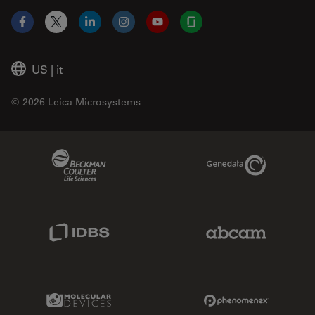
Facebook
X
LinkedIn
Instagram
YouTube
Glassdoor
US
|
it
© 2026 Leica Microsystems
Beckman Coulter Link
Genedata Link
IDBS Link
Abcam Limited
Molecular Devices Link
Phenomenex L