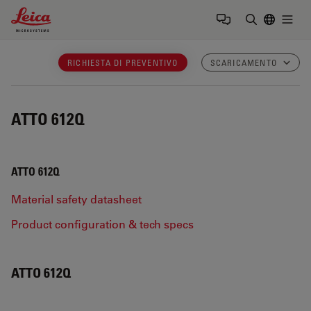
Leica Microsystems Logo
Togg
Inserire il 
RICHIESTA DI PREVENTIVO
SCARICAMENTO
ATTO 612Q
ATTO 612Q
Material safety datasheet
Product configuration & tech specs
ATTO 612Q