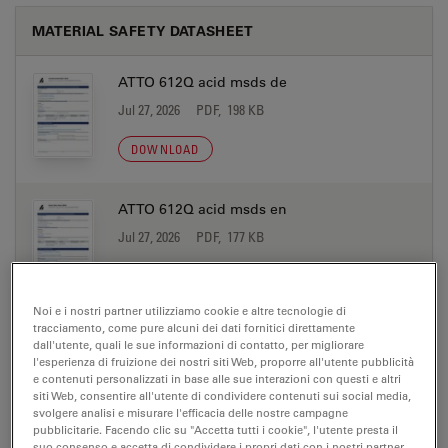
MATERIAL SAFETY DATASHEET
ATTO 612Q acid msds de
Jul 27, 2026
PDF, 198 KB
DOWNLOAD
ATTO 612Q acid msds en
Jul 27, 2026
PDF, 177 KB
DOWNLOAD
Noi e i nostri partner utilizziamo cookie e altre tecnologie di
tracciamento, come pure alcuni dei dati fornitici direttamente
ATTO 612Q biotin msds de
dall'utente, quali le sue informazioni di contatto, per migliorare
l'esperienza di fruizione dei nostri siti Web, proporre all'utente pubblicità
Jul 27, 2026
PDF, 198 KB
e contenuti personalizzati in base alle sue interazioni con questi e altri
siti Web, consentire all'utente di condividere contenuti sui social media,
DOWNLOAD
svolgere analisi e misurare l'efficacia delle nostre campagne
pubblicitarie. Facendo clic su "Accetta tutti i cookie", l'utente presta il
suo consenso e accetta di condividere i propri dati con i nostri partner