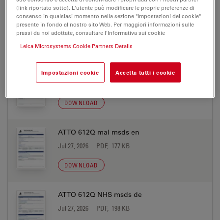
ATTO 612Q biotin msds en
(link riportato sotto). L'utente può modificare le proprie preferenze di
consenso in qualsiasi momento nella sezione "Impostazioni dei cookie"
Jul 27, 2026
PDF, 177 KB
presente in fondo al nostro sito Web. Per maggiori informazioni sulle
prassi da noi adottate, consultare l'Informativa sui cookie
DOWNLOAD
Leica Microsystems Cookie Partners Details
ATTO 612Q mal msds de
Impostazioni cookie
Accetta tutti i cookie
Jul 27, 2026
PDF, 198 KB
DOWNLOAD
ATTO 612Q mal msds en
Jul 27, 2026
PDF, 177 KB
DOWNLOAD
ATTO 612Q NHS msds de
Jul 27, 2026
PDF, 198 KB