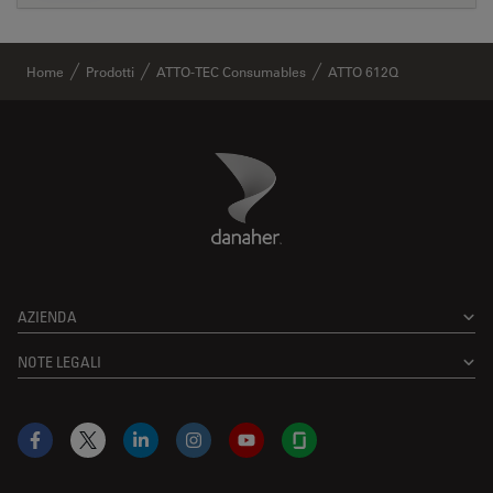
Home
Prodotti
ATTO-TEC Consumables
ATTO 612Q
Danaher Logo
Footer
AZIENDA
NOTE LEGALI
Facebook
X
LinkedIn
Instagram
YouTube
Glassdoor