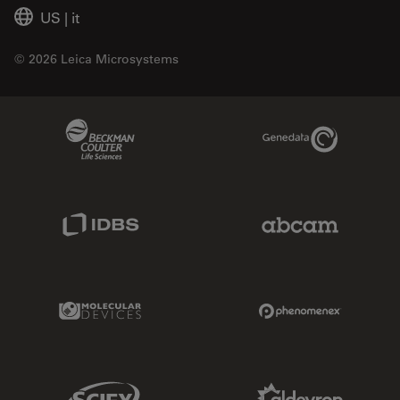
US
|
it
© 2026 Leica Microsystems
Beckman Coulter Link
Genedata Link
IDBS Link
Abcam Limited
Molecular Devices Link
Phenomenex L
Sciex Link
Aldevron Link