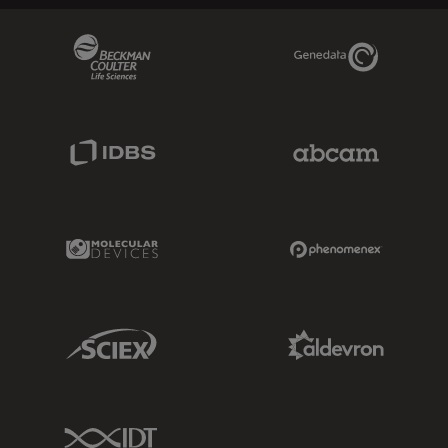
Beckman Coulter Link
Genedata Link
IDBS Link
Abcam Limited
Molecular Devices Link
Phenomenex L
Sciex Link
Aldevron Link
IDT Link