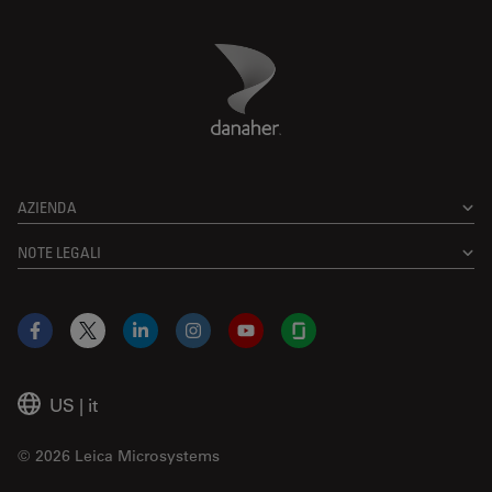
Danaher Logo
Footer
AZIENDA
NOTE LEGALI
Facebook
X
LinkedIn
Instagram
YouTube
Glassdoor
US
|
it
© 2026 Leica Microsystems