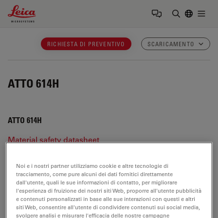
Leica Microsystems Logo
Togg
Inserire il 
RICHIESTA DI PREVENTIVO
SCARICAMENTO
ATTO 614H
ATTO 614H
Material safety datasheet
Product configuration & tech specs
Noi e i nostri partner utilizziamo cookie e altre tecnologie di
tracciamento, come pure alcuni dei dati fornitici direttamente
dall'utente, quali le sue informazioni di contatto, per migliorare
ATTO 614H
l'esperienza di fruizione dei nostri siti Web, proporre all'utente pubblicità
e contenuti personalizzati in base alle sue interazioni con questi e altri
siti Web, consentire all'utente di condividere contenuti sui social media,
svolgere analisi e misurare l'efficacia delle nostre campagne