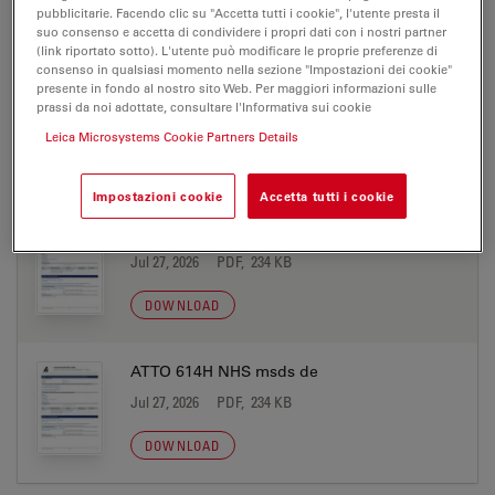
pubblicitarie. Facendo clic su "Accetta tutti i cookie", l'utente presta il
MATERIAL SAFETY DATASHEET
suo consenso e accetta di condividere i propri dati con i nostri partner
(link riportato sotto). L'utente può modificare le proprie preferenze di
consenso in qualsiasi momento nella sezione "Impostazioni dei cookie"
presente in fondo al nostro sito Web. Per maggiori informazioni sulle
ATTO 614H acid msds de
prassi da noi adottate, consultare l'Informativa sui cookie
Jul 27, 2026
PDF, 233 KB
Leica Microsystems Cookie Partners Details
DOWNLOAD
Impostazioni cookie
Accetta tutti i cookie
ATTO 614H azide msds de
Jul 27, 2026
PDF, 234 KB
DOWNLOAD
ATTO 614H NHS msds de
Jul 27, 2026
PDF, 234 KB
DOWNLOAD