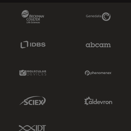
Beckman Coulter Link
Genedata Link
IDBS Link
Abcam Limited
Molecular Devices Link
Phenomenex L
Sciex Link
Aldevron Link
IDT Link