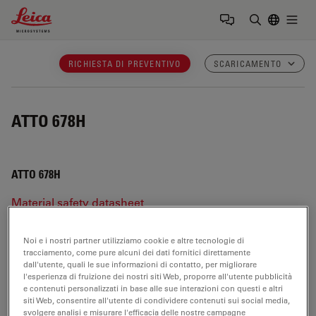
Leica Microsystems Logo
Togg
Inserire il 
RICHIESTA DI PREVENTIVO
SCARICAMENTO
ATTO 678H
ATTO 678H
Material safety datasheet
Product configuration & tech specs
Noi e i nostri partner utilizziamo cookie e altre tecnologie di
tracciamento, come pure alcuni dei dati fornitici direttamente
dall'utente, quali le sue informazioni di contatto, per migliorare
ATTO 678H
l'esperienza di fruizione dei nostri siti Web, proporre all'utente pubblicità
e contenuti personalizzati in base alle sue interazioni con questi e altri
siti Web, consentire all'utente di condividere contenuti sui social media,
svolgere analisi e misurare l'efficacia delle nostre campagne