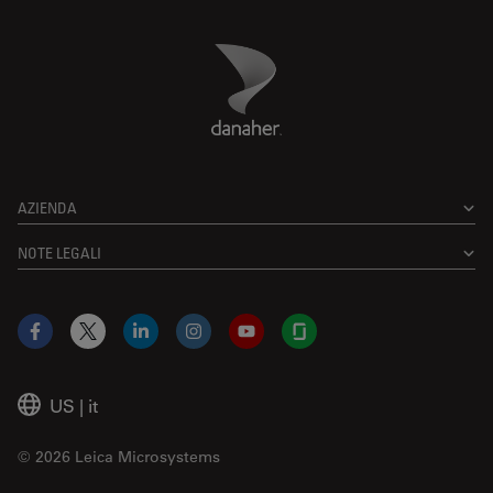
Danaher Logo
Footer
AZIENDA
NOTE LEGALI
Facebook
X
LinkedIn
Instagram
YouTube
Glassdoor
US
|
it
© 2026 Leica Microsystems