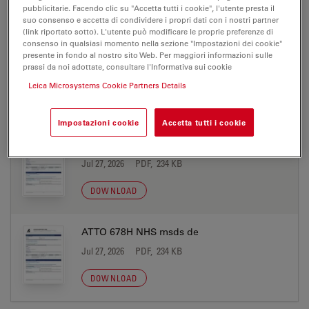
pubblicitarie. Facendo clic su "Accetta tutti i cookie", l'utente presta il
MATERIAL SAFETY DATASHEET
suo consenso e accetta di condividere i propri dati con i nostri partner
(link riportato sotto). L'utente può modificare le proprie preferenze di
consenso in qualsiasi momento nella sezione "Impostazioni dei cookie"
presente in fondo al nostro sito Web. Per maggiori informazioni sulle
ATTO 678H acid msds de
prassi da noi adottate, consultare l'Informativa sui cookie
Jul 27, 2026
PDF, 233 KB
Leica Microsystems Cookie Partners Details
DOWNLOAD
Impostazioni cookie
Accetta tutti i cookie
ATTO 678H azide msds de
Jul 27, 2026
PDF, 234 KB
DOWNLOAD
ATTO 678H NHS msds de
Jul 27, 2026
PDF, 234 KB
DOWNLOAD