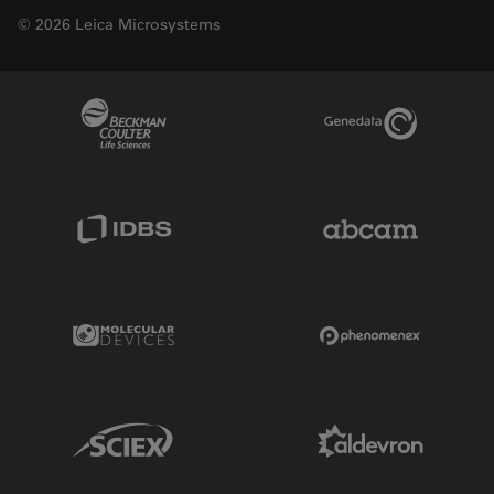
© 2026 Leica Microsystems
Beckman Coulter Link
Genedata Link
IDBS Link
Abcam Limited
Molecular Devices Link
Phenomenex L
Sciex Link
Aldevron Link