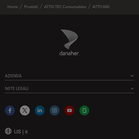
✕
Home
Prodotti
ATTO-TEC Consumables
ATTO 680
Danaher Logo
Footer
AZIENDA
NOTE LEGALI
Facebook
X
LinkedIn
Instagram
YouTube
Glassdoor
US
|
it