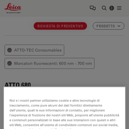
Leica Microsystems Logo
Togg
Inserire il 
RICHIESTA DI PREVENTIVO
PRODOTTO
ATTO-TEC Consumables
⋯
Marcatori fluorescenti: 600 nm - 700 nm
⋯
ATTO 680
ATTO 680
appartiene, insieme ad
ATTO 655
e
ATTO 700
,
Noi e i nostri partner utilizziamo cookie e altre tecnologie di
a una nuova generazione di etichette fluorescenti.
tracciamento, come pure alcuni dei dati fornitici direttamente
dall'utente, quali le sue informazioni di contatto, per migliorare
Proprietà ottiche
l'esperienza di fruizione dei nostri siti Web, proporre all'utente pubblicità
e contenuti personalizzati in base alle sue interazioni con questi e altri
siti Web, consentire all'utente di condividere contenuti sui social media,