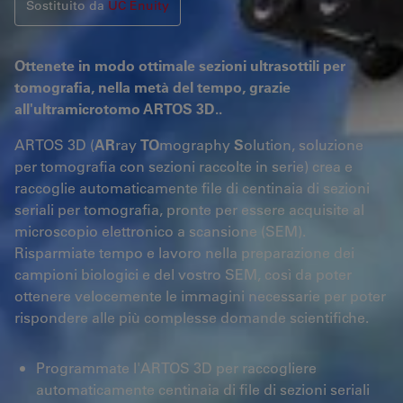
Sostituito da
UC Enuity
Ottenete in modo ottimale sezioni ultrasottili per
tomografia, nella metà del tempo, grazie
all'ultramicrotomo
ARTOS 3D.
.
ARTOS 3D (
AR
ray
TO
mography
S
olution, soluzione
per tomografia con sezioni raccolte in serie) crea e
raccoglie automaticamente file di centinaia di sezioni
seriali per tomografia, pronte per essere acquisite al
microscopio elettronico a scansione (SEM).
Risparmiate tempo e lavoro nella preparazione dei
campioni biologici e del vostro SEM, così da poter
ottenere velocemente le immagini necessarie per poter
rispondere alle più complesse domande scientifiche.
Programmate l'ARTOS 3D per raccogliere
automaticamente centinaia di file di sezioni seriali