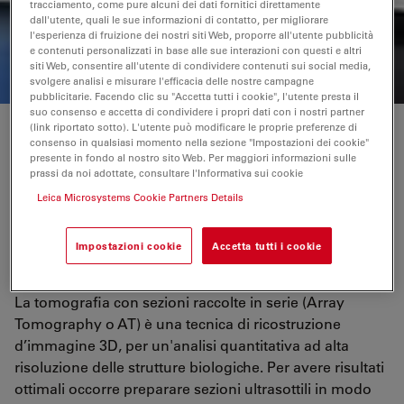
tracciamento, come pure alcuni dei dati fornitici direttamente
dall'utente, quali le sue informazioni di contatto, per migliorare
l'esperienza di fruizione dei nostri siti Web, proporre all'utente pubblicità
e contenuti personalizzati in base alle sue interazioni con questi e altri
RICHIESTA DI PREVENTIVO
siti Web, consentire all'utente di condividere contenuti sui social media,
svolgere analisi e misurare l'efficacia delle nostre campagne
pubblicitarie. Facendo clic su "Accetta tutti i cookie", l'utente presta il
suo consenso e accetta di condividere i propri dati con i nostri partner
(link riportato sotto). L'utente può modificare le proprie preferenze di
Tomografia con sezioni raccolte in serie
consenso in qualsiasi momento nella sezione "Impostazioni dei cookie"
presente in fondo al nostro sito Web. Per maggiori informazioni sulle
prassi da noi adottate, consultare l'Informativa sui cookie
Come può l'ultramicrotomo ARTOS 3D farvi
Leica Microsystems Cookie Partners Details
risparmiare tempo nella preparazione di sezioni di
alta qualità per la tomografia con sezioni raccolte
Impostazioni cookie
Accetta tutti i cookie
in serie?
La tomografia con sezioni raccolte in serie (Array
Tomography o AT) è una tecnica di ricostruzione
d’immagine 3D, per un'analisi quantitativa ad alta
risoluzione delle strutture biologiche. Per avere risultati
ottimali occorre preparare sezioni ultrasottili in modo