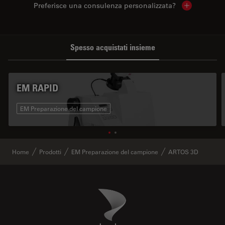
Preferisce una consulenza personalizzata?
Show local 
Spesso acquistati insieme
EM RAPID
EM Preparazione del campione
Home
Prodotti
EM Preparazione del campione
ARTOS 3D
Danaher Logo
Footer