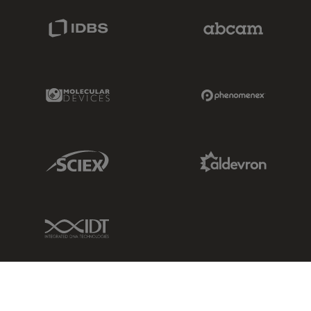
IDBS Link
Abcam Limited
Molecular Devices Link
Phenomenex L
Sciex Link
Aldevron Link
IDT Link