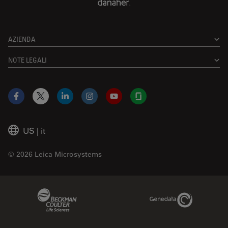
AZIENDA
NOTE LEGALI
Facebook
X
LinkedIn
Instagram
YouTube
Glassdoor
US
|
it
© 2026 Leica Microsystems
Beckman Coulter Link
Genedata Link