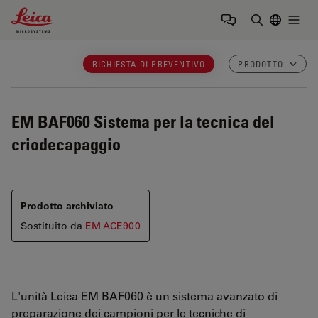
Leica Microsystems Logo
Togg
Inserire il 
RICHIESTA DI PREVENTIVO
PRODOTTO
EM BAF060
Sistema per la tecnica del
criodecapaggio
Prodotto archiviato
Sostituito da
EM ACE900
L'unità Leica EM BAF060 è un sistema avanzato di
preparazione dei campioni per le tecniche di