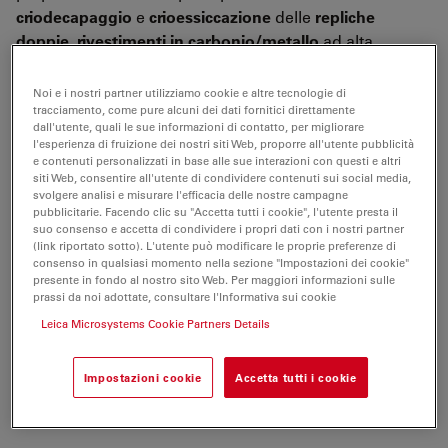
criodecapaggio
e
crioessiccazione
delle
repliche
doppie
,
rivestimenti in carbonio/metallo
ad alta
risoluzione ai fini dell'analisi con microscopio
elettronico a trasmissione (TEM) e microscopio
Noi e i nostri partner utilizziamo cookie e altre tecnologie di
elettronico a scansione (SEM).
tracciamento, come pure alcuni dei dati fornitici direttamente
dall'utente, quali le sue informazioni di contatto, per migliorare
l'esperienza di fruizione dei nostri siti Web, proporre all'utente pubblicità
Usando congiuntamente
Leica EM VCT100
, è possibile
e contenuti personalizzati in base alle sue interazioni con questi e altri
eseguire la replica dei campioni mediante
siti Web, consentire all'utente di condividere contenuti sui social media,
svolgere analisi e misurare l'efficacia delle nostre campagne
evaporazione da cannone elettronico
,
rivestimento a
pubblicitarie. Facendo clic su "Accetta tutti i cookie", l'utente presta il
doppio strato
dei campioni per l'analisi criogenica con
suo consenso e accetta di condividere i propri dati con i nostri partner
microscopio elettronico a scansione (SEM) e
crio
(link riportato sotto). L'utente può modificare le proprie preferenze di
consenso in qualsiasi momento nella sezione "Impostazioni dei cookie"
rivestimento
per l'analisi criogenica con microscopio
presente in fondo al nostro sito Web. Per maggiori informazioni sulle
elettronico a scansione (SEM).
prassi da noi adottate, consultare l'Informativa sui cookie
Leica Microsystems Cookie Partners Details
L'unità Leica EM BAF060 presenta un microtomo
avanzato, opzioni flessibili di shadowing con due
Impostazioni cookie
Accetta tutti i cookie
sorgenti separate del fascio di elettroni e una camera di
trasferimento load-lock.