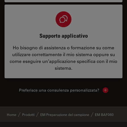
Supporto applicativo
Ho bisogno di assistenza o formazione su come
utilizzare correttamente il mio sistema oppure su
come eseguire un’applicazione specifica con il mio
sistema.
Preferisce una consulenza personalizzata?
Show local 
✕
Home
Prodotti
EM Preparazione del campione
EM BAF060