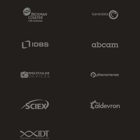
Beckman Coulter Link
Genedata Link
IDBS Link
Abcam Limited
Molecular Devices Link
Phenomenex L
Sciex Link
Aldevron Link
IDT Link