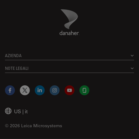
Danaher Logo
Footer
AZIENDA
NOTE LEGALI
Facebook
X
LinkedIn
Instagram
YouTube
Glassdoor
US
|
it
© 2026 Leica Microsystems