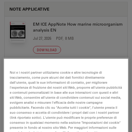
NOTE APPLICATIVE
EM ICE AppNote How marine microorganism
analysis EN
Jul 27, 2026
PDF, 8 MB
DOWNLOAD
Noi e i nostri partner utilizziamo cookie e altre tecnologie di
tracciamento, come pure alcuni dei dati fornitici direttamente
dall'utente, quali le sue informazioni di contatto, per migliorare
BROCHURE OR FLYER
l'esperienza di fruizione dei nostri siti Web, proporre all'utente pubblicità
e contenuti personalizzati in base alle sue interazioni con questi e altri
siti Web, consentire all'utente di condividere contenuti sui social media,
Coral Life Brochure EN
svolgere analisi e misurare l'efficacia delle nostre campagne
pubblicitarie. Facendo clic su "Accetta tutti i cookie", l'utente presta il
Jul 27, 2026
PDF, 4 MB
suo consenso e accetta di condividere i propri dati con i nostri partner
(link riportato sotto). L'utente può modificare le proprie preferenze di
DOWNLOAD
consenso in qualsiasi momento nella sezione "Impostazioni dei cookie"
presente in fondo al nostro sito Web. Per maggiori informazioni sulle