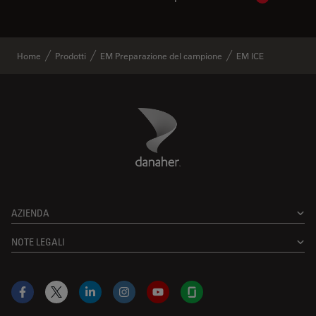
Home
Prodotti
EM Preparazione del campione
EM ICE
Danaher Logo
Footer
AZIENDA
NOTE LEGALI
Facebook
X
LinkedIn
Instagram
YouTube
Glassdoor