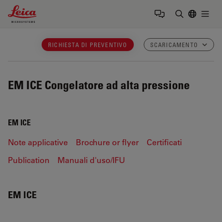
Leica Microsystems Logo
Togg
Inserire il 
RICHIESTA DI PREVENTIVO
SCARICAMENTO
EM ICE
Congelatore ad alta pressione
EM ICE
Note applicative
Brochure or flyer
Certificati
Publication
Manuali d'uso/IFU
EM ICE