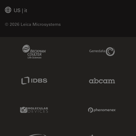
US
|
it
© 2026 Leica Microsystems
Beckman Coulter Link
Genedata Link
IDBS Link
Abcam Limited
Molecular Devices Link
Phenomenex L
Sciex Link
Aldevron Link