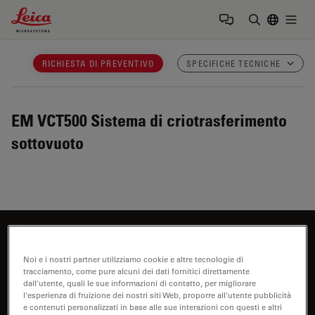
Leica Microsystems Logo
Togg
Inserire il 
RICHIESTA DI PREVENTIVO
SPECIFICHE TECNICHE
EM VCT500
Sistema di criotrasferimento
sottovuoto
Siete interessati a saperne di più?
Noi e i nostri partner utilizziamo cookie e altre tecnologie di
Parli con i nostri esperti.
tracciamento, come pure alcuni dei dati fornitici direttamente
dall'utente, quali le sue informazioni di contatto, per migliorare
l'esperienza di fruizione dei nostri siti Web, proporre all'utente pubblicità
e contenuti personalizzati in base alle sue interazioni con questi e altri