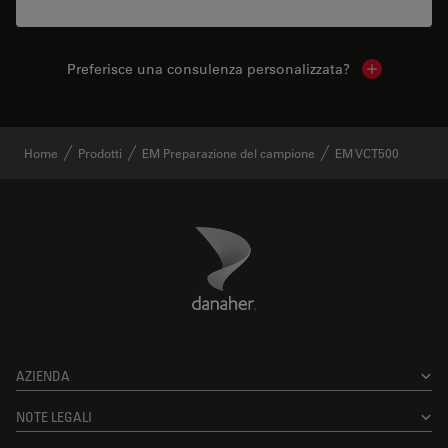
Preferisce una consulenza personalizzata?
Show local 
Home
Prodotti
EM Preparazione del campione
EM VCT500
Danaher Logo
Footer
AZIENDA
NOTE LEGALI