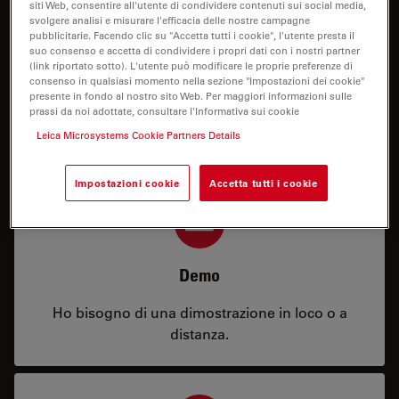
siti Web, consentire all'utente di condividere contenuti sui social media,
svolgere analisi e misurare l'efficacia delle nostre campagne
pubblicitarie. Facendo clic su "Accetta tutti i cookie", l'utente presta il
suo consenso e accetta di condividere i propri dati con i nostri partner
(link riportato sotto). L'utente può modificare le proprie preferenze di
Prezzo
consenso in qualsiasi momento nella sezione "Impostazioni dei cookie"
presente in fondo al nostro sito Web. Per maggiori informazioni sulle
prassi da noi adottate, consultare l'Informativa sui cookie
Ho bisogno di una configurazione o di
informazioni sul prezzo.
Leica Microsystems Cookie Partners Details
Impostazioni cookie
Accetta tutti i cookie
Demo
Ho bisogno di una dimostrazione in loco o a
distanza.