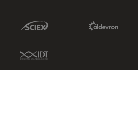
Sciex Link
Aldevron Link
IDT Link