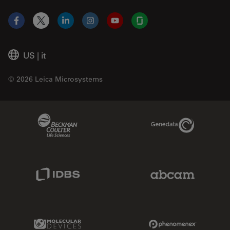
Facebook
X
LinkedIn
Instagram
YouTube
Glassdoor
US
|
it
© 2026 Leica Microsystems
Beckman Coulter Link
Genedata Link
IDBS Link
Abcam Limited
Molecular Devices Link
Phenomenex L