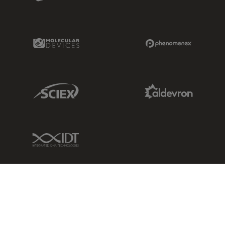
Molecular Devices Link
Phenomenex L
Sciex Link
Aldevron Link
IDT Link