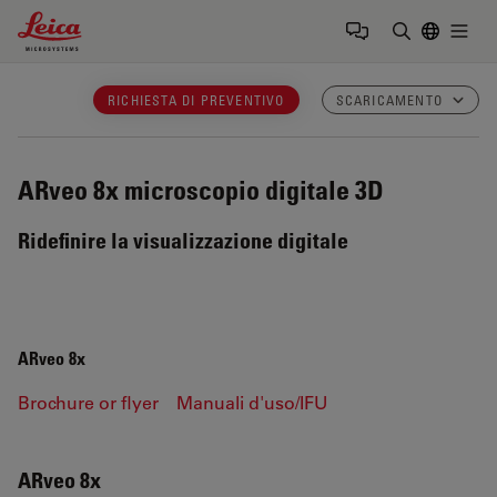
Leica Microsystems Logo
Togg
Inserire il 
RICHIESTA DI PREVENTIVO
SCARICAMENTO
ARveo 8x
microscopio digitale 3D
Ridefinire la visualizzazione digitale
ARveo 8x
Brochure or flyer
Manuali d'uso/IFU
ARveo 8x