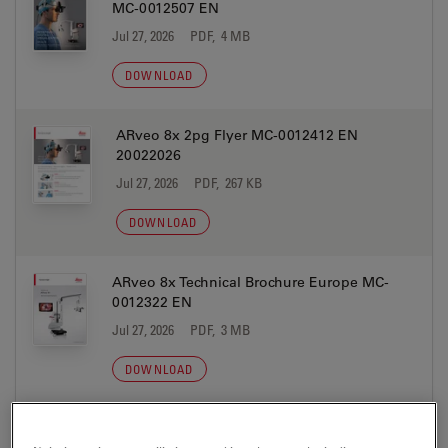
MC-0012507 EN
Jul 27, 2026
PDF, 4 MB
DOWNLOAD
ARveo 8x 2pg Flyer MC-0012412 EN
20022026
Jul 27, 2026
PDF, 267 KB
DOWNLOAD
ARveo 8x Technical Brochure Europe MC-
0012322 EN
Jul 27, 2026
PDF, 3 MB
DOWNLOAD
ARveo 8x Technical Brochure USA MC-