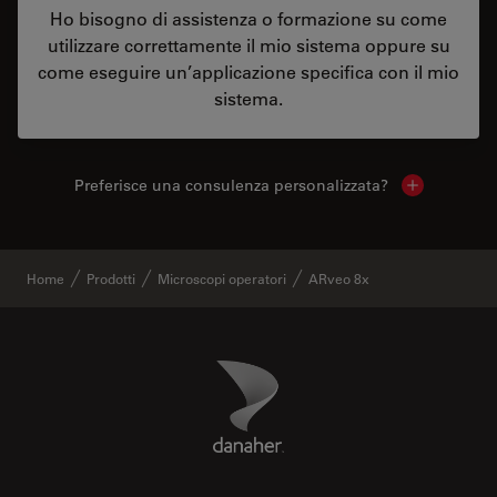
Ho bisogno di assistenza o formazione su come
utilizzare correttamente il mio sistema oppure su
come eseguire un’applicazione specifica con il mio
sistema.
Preferisce una consulenza personalizzata?
Show local 
Home
Prodotti
Microscopi operatori
ARveo 8x
Danaher Logo
Footer