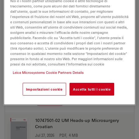
0012329 EN
Noi e i nostri partner utilizziamo cookie e altre tecnologie di
tracciamento, come pure alcuni dei dati fornitici direttamente
Jul 27, 2026
PDF, 4 MB
dall'utente, quali le sue informazioni di contatto, per migliorare
l'esperienza di fruizione dei nostri siti Web, proporre all'utente pubblicità
DOWNLOAD
e contenuti personalizzati in base alle sue interazioni con questi e altri
siti Web, consentire all'utente di condividere contenuti sui social media,
svolgere analisi e misurare l'efficacia delle nostre campagne
pubblicitarie. Facendo clic su "Accetta tutti i cookie", l'utente presta il
suo consenso e accetta di condividere i propri dati con i nostri partner
(link riportato sotto). L'utente può modificare le proprie preferenze di
consenso in qualsiasi momento nella sezione "Impostazioni dei cookie"
MANUALI D'USO/IFU
presente in fondo al nostro sito Web. Per maggiori informazioni sulle
prassi da noi adottate, consultare l'Informativa sui cookie
Leica Microsystems Cookie Partners Details
10747501-02 UM Heads-up Microsurgery
Chinese
Jul 27, 2026
PDF, 3 MB
Impostazioni cookie
Accetta tutti i cookie
DOWNLOAD
10747501-02 UM Heads-up Microsurgery
Croatian
Jul 27, 2026
PDF, 4 MB