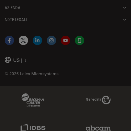
AZIENDA
NOTE LEGALI
Facebook
X
LinkedIn
Instagram
YouTube
Glassdoor
US
|
it
© 2026 Leica Microsystems
Beckman Coulter Link
Genedata Link
IDBS Link
Abcam Limited