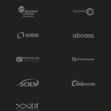
Beckman Coulter Link
Genedata Link
IDBS Link
Abcam Limited
Molecular Devices Link
Phenomenex L
Sciex Link
Aldevron Link
IDT Link