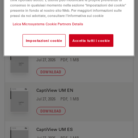
consenso in qualsiasi momento nella sezione "Impostazioni dei cookie"
presente in fondo al nostro sito Web. Per maggiori informazioni sulle
CaptiView UM DA
prassi da noi adottate, consultare l'Informativa sui cookie
Jul 27, 2026
PDF, 3 MB
Leica Microsystems Cookie Partners Details
DOWNLOAD
Impostazioni cookie
Accetta tutti i cookie
CaptiView UM DE
Jul 27, 2026
PDF, 1 MB
DOWNLOAD
CaptiView UM EN
Jul 27, 2026
PDF, 1 MB
DOWNLOAD
CaptiView UM ES
Jul 27, 2026
PDF, 1 MB