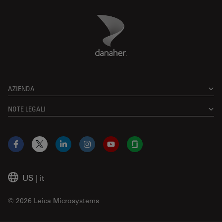
Danaher Logo
Footer
AZIENDA
NOTE LEGALI
Facebook
X
LinkedIn
Instagram
YouTube
Glassdoor
US
|
it
© 2026 Leica Microsystems