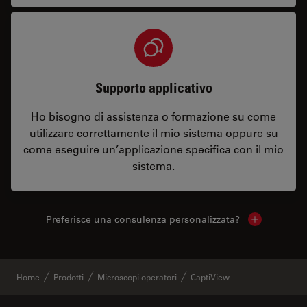
Supporto applicativo
Ho bisogno di assistenza o formazione su come
utilizzare correttamente il mio sistema oppure su
come eseguire un’applicazione specifica con il mio
sistema.
Preferisce una consulenza personalizzata?
Show local 
Home
Prodotti
Microscopi operatori
CaptiView