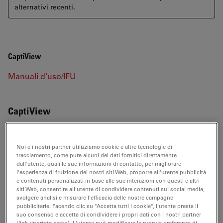
alternativi recenti.
CaptiView
Manuali d'uso/IFU
CaptiView
Noi e i nostri partner utilizziamo cookie e altre tecnologie di
MANUALI D'USO/IFU
tracciamento, come pure alcuni dei dati fornitici direttamente
dall'utente, quali le sue informazioni di contatto, per migliorare
l'esperienza di fruizione dei nostri siti Web, proporre all'utente pubblicità
CaptiView UM AR
e contenuti personalizzati in base alle sue interazioni con questi e altri
siti Web, consentire all'utente di condividere contenuti sui social media,
Jul 27, 2026
PDF, 3 MB
svolgere analisi e misurare l'efficacia delle nostre campagne
pubblicitarie. Facendo clic su "Accetta tutti i cookie", l'utente presta il
DOWNLOAD
suo consenso e accetta di condividere i propri dati con i nostri partner
(link riportato sotto). L'utente può modificare le proprie preferenze di