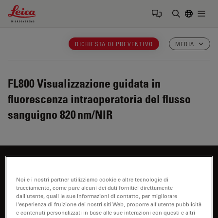
Leica Microsystems Logo
Togg
Inserire il 
RICHIESTA DI PREVENTIVO
MEDIA
FL800
Visualizzazione guidata in
fluorescenza intraoperatoria del flusso
sanguigno 820 nm/NIR
Siete interessati a saperne di più?
Noi e i nostri partner utilizziamo cookie e altre tecnologie di
Parli con i nostri esperti.
tracciamento, come pure alcuni dei dati fornitici direttamente
dall'utente, quali le sue informazioni di contatto, per migliorare
l'esperienza di fruizione dei nostri siti Web, proporre all'utente pubblicità
e contenuti personalizzati in base alle sue interazioni con questi e altri