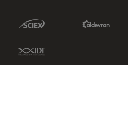
Sciex Link
Aldevron Link
IDT Link