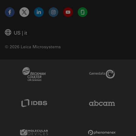
Facebook
X
LinkedIn
Instagram
YouTube
Glassdoor
US
|
it
© 2026 Leica Microsystems
Beckman Coulter Link
Genedata Link
IDBS Link
Abcam Limited
Molecular Devices Link
Phenomenex L