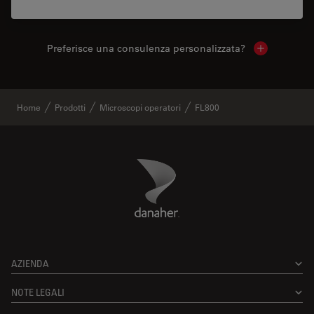
Preferisce una consulenza personalizzata?
Show local 
Home
Prodotti
Microscopi operatori
FL800
Danaher Logo
Footer
AZIENDA
NOTE LEGALI