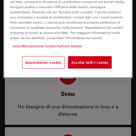
siti Web, consentire all'utente di condividere contenuti sui social media,
svolgere analisi e misurare l'efficacia delle nostre campagne
pubblicitarie. Facendo clic su "Accetta tutti i cookie", l'utente presta il
suo consenso e accetta di condividere i propri dati con i nostri partner
(link riportato sotto). L'utente può modificare le proprie preferenze di
Prezzo
consenso in qualsiasi momento nella sezione "Impostazioni dei cookie"
presente in fondo al nostro sito Web. Per maggiori informazioni sulle
prassi da noi adottate, consultare l'Informativa sui cookie
Ho bisogno di una configurazione o di
informazioni sul prezzo.
Leica Microsystems Cookie Partners Details
Impostazioni cookie
Accetta tutti i cookie
Demo
Ho bisogno di una dimostrazione in loco o a
distanza.