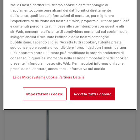
Leica M320 F12 unisce la qualità ottica apocromatica
Noi e i nostri partner utilizziamo cookie e altre tecnologie di
con l'illuminazione LED all'avanguardia e la tecnologia
tracciamento, come pure alcuni dei dati fornitici direttamente
imaging ad alta definizione. Facilità d'uso e
dall'utente, quali le sue informazioni di contatto, per migliorare
l'esperienza di fruizione dei nostri siti Web, proporre all'utente pubblicità
manovrabilità flessibile e agevole sono le
e contenuti personalizzati in base alle sue interazioni con questi e altri
caratteristiche addizionali di questo microscopio.
siti Web, consentire all'utente di condividere contenuti sui social media,
svolgere analisi e misurare l'efficacia delle nostre campagne
Con Leica M320 F12, Leica Microsystems ha creato un
pubblicitarie. Facendo clic su "Accetta tutti i cookie", l'utente presta il
suo consenso e accetta di condividere i propri dati con i nostri partner
nuovo standard dell'industria con una varietà di
(link riportato sotto). L'utente può modificare le proprie preferenze di
benefici esclusivi per i chirurghi ORL.
consenso in qualsiasi momento nella sezione "Impostazioni dei cookie"
presente in fondo al nostro sito Web. Per maggiori informazioni sulle
prassi da noi adottate, consultare l'Informativa sui cookie
Leica Microsystems Cookie Partners Details
Impostazioni cookie
Accetta tutti i cookie