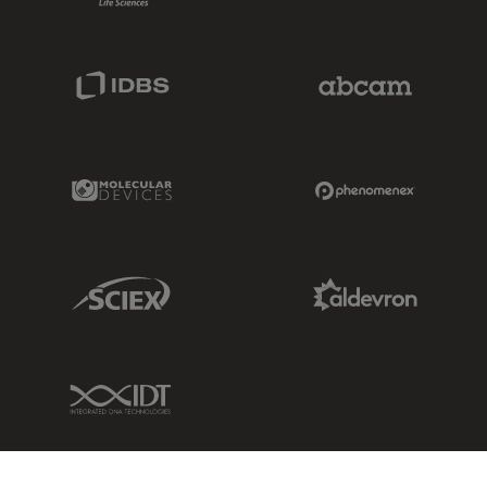
IDBS Link
Abcam Limited
Molecular Devices Link
Phenomenex L
Sciex Link
Aldevron Link
IDT Link