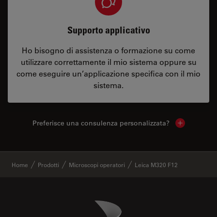
Supporto applicativo
Ho bisogno di assistenza o formazione su come
utilizzare correttamente il mio sistema oppure su
come eseguire un’applicazione specifica con il mio
sistema.
Preferisce una consulenza personalizzata?
Show local 
✕
Home
Prodotti
Microscopi operatori
Leica M320 F12
Danaher Logo
Footer