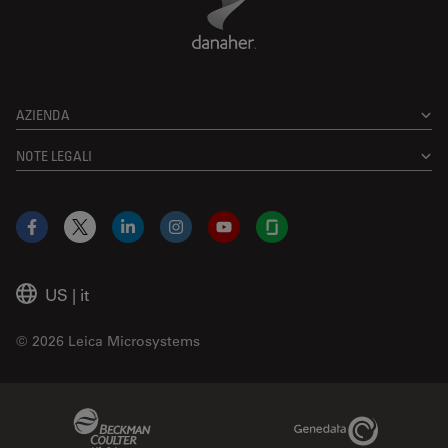
AZIENDA
NOTE LEGALI
Facebook
X
LinkedIn
Instagram
YouTube
Glassdoor
US
|
it
© 2026 Leica Microsystems
Beckman Coulter Link
Genedata Link