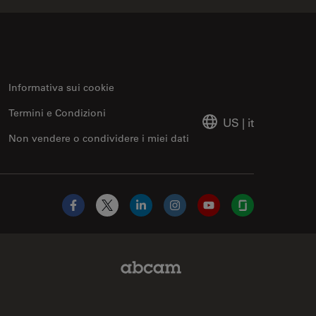
Informativa sui cookie
Termini e Condizioni
US
|
it
Non vendere o condividere i miei dati
Facebook
X
LinkedIn
Instagram
YouTube
Glassdoor
Abcam Limited Link