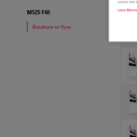
nostro sito 
Leica Micro
M525
M525 F40
Brochure or flyer
BRO