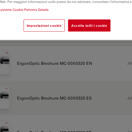
Web. Per maggiori informazioni sulle prassi da noi adottate, consultare l'Informativa 
systems Cookie Partners Details
 F40
Impostazioni cookie
Accetta tutti i cookie
CHURE OR FLYER
Jul
ErgonOptic Brochure MC-0000320 EN
Jul
ErgonOptic Brochure MC-0000320 ES