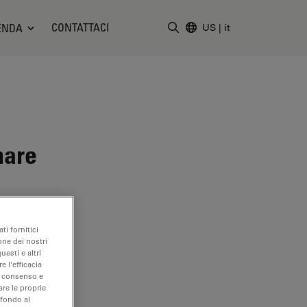
CONTATTACI
ENDA
US
|
it
Inserire il termine di ricerc
nare
ti fornitici
one dei nostri
uesti e altri
e l'efficacia
uo consenso e
are le proprie
 fondo al