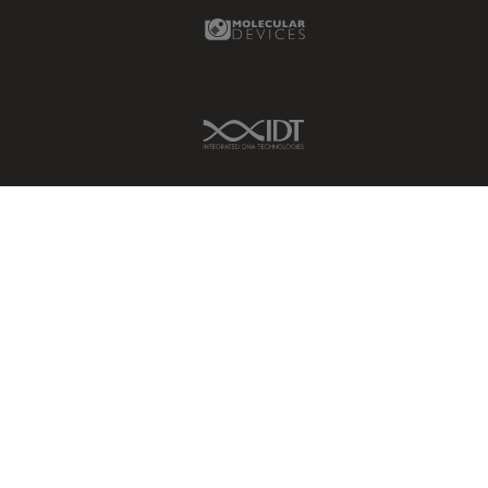
Molecular Devices Link
IDT Link