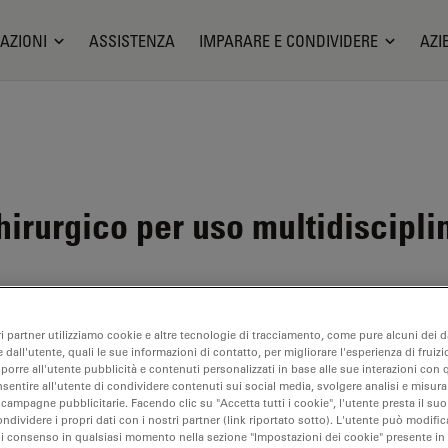
AZIONI
ASSISTENZA
IMPARARE E CONDIVIDERE
AZI
irurgico per uso multidiscipli
ri partner utilizziamo cookie e altre tecnologie di tracciamento, come pure alcuni dei da
 dall'utente, quali le sue informazioni di contatto, per migliorare l'esperienza di fruizi
bile. Ci contatti per informazioni su prodotti alternativi recenti.
oporre all'utente pubblicità e contenuti personalizzati in base alle sue interazioni con q
nsentire all'utente di condividere contenuti sui social media, svolgere analisi e misurar
 campagne pubblicitarie. Facendo clic su "Accetta tutti i cookie", l'utente presta il s
ondividere i propri dati con i nostri partner (link riportato sotto). L'utente può modific
di consenso in qualsiasi momento nella sezione "Impostazioni dei cookie" presente in