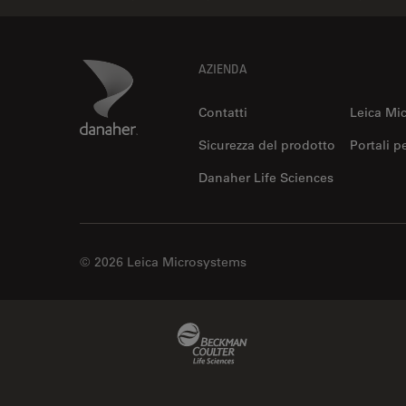
Footer
Danaher Logo
AZIENDA
Contatti
Leica Mi
Sicurezza del prodotto
Portali p
Danaher Life Sciences
© 2026 Leica Microsystems
Beckman Coulter Link