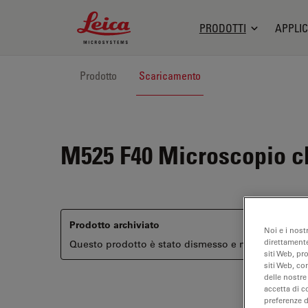
Leica Microsystems Logo
PRODOTTI
APPLIC
Prodotto
Scaricamento
M525 F40
Microscopio ch
Prodotto archiviato
Noi e i nost
direttamente
Questo prodotto è stato dismesso e non è più disponi
siti Web, pr
siti Web, co
delle nostre
accetta di c
preferenze 