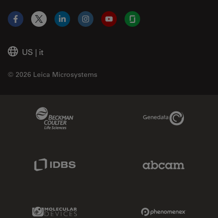
Facebook
X
LinkedIn
Instagram
YouTube
Glassdoor
US
|
it
© 2026 Leica Microsystems
Beckman Coulter Link
Genedata Link
IDBS Link
Abcam Limited
Molecular Devices Link
Phenomenex L