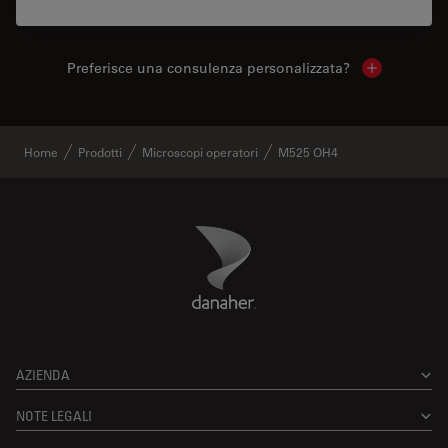
Preferisce una consulenza personalizzata?
Show local 
Home
Prodotti
Microscopi operatori
M525 OH4
Danaher Logo
Footer
AZIENDA
NOTE LEGALI