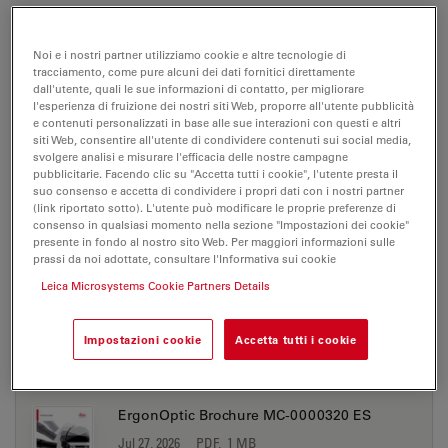
M525 OH4
Noi e i nostri partner utilizziamo cookie e altre tecnologie di
tracciamento, come pure alcuni dei dati fornitici direttamente
Brochure or flyer
dall'utente, quali le sue informazioni di contatto, per migliorare
l'esperienza di fruizione dei nostri siti Web, proporre all'utente pubblicità
e contenuti personalizzati in base alle sue interazioni con questi e altri
siti Web, consentire all'utente di condividere contenuti sui social media,
M525 OH4
svolgere analisi e misurare l'efficacia delle nostre campagne
pubblicitarie. Facendo clic su "Accetta tutti i cookie", l'utente presta il
suo consenso e accetta di condividere i propri dati con i nostri partner
(link riportato sotto). L'utente può modificare le proprie preferenze di
consenso in qualsiasi momento nella sezione "Impostazioni dei cookie"
BROCHURE OR FLYER
presente in fondo al nostro sito Web. Per maggiori informazioni sulle
prassi da noi adottate, consultare l'Informativa sui cookie
Leica Microsystems Cookie Partners Details
ErgonOptic Brochure MC-0000320 EN
Jul 27, 2026
PDF, 3 MB
Impostazioni cookie
Accetta tutti i cookie
DOWNLOAD
ErgonOptic Brochure MC-0000320 ES
Jul 27, 2026
PDF, 1 MB