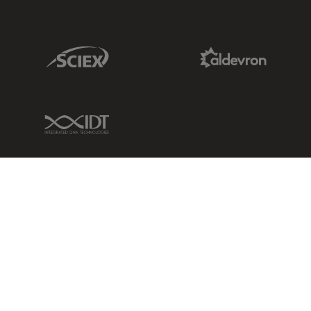
Sciex Link
Aldevron Link
IDT Link