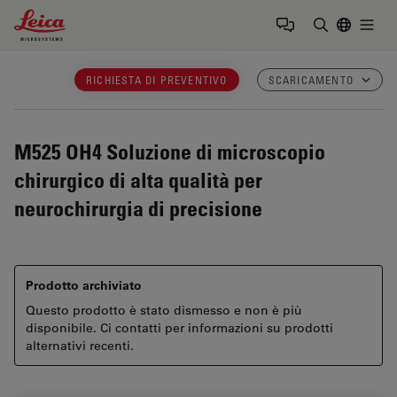
Leica Microsystems Logo
Togg
Inserire il 
RICHIESTA DI PREVENTIVO
SCARICAMENTO
M525 OH4
Soluzione di microscopio
chirurgico di alta qualità per
neurochirurgia di precisione
Prodotto archiviato
Questo prodotto è stato dismesso e non è più
disponibile. Ci contatti per informazioni su prodotti
alternativi recenti.