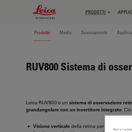
Leica Microsystems Logo
PRODOTTI
APPLIC
Prodotto
Media
Scaricamento
Applica
RUV800
Sistema di osser
Leica RUV800 è un
sistema di osservazione reti
grandangolare con un invertitore integrato
. Ciò
Visione verticale
della retina per il chirurgo,
Noi e i nost