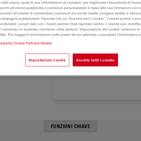
l'esterno
 dall'utente, quali le sue informazioni di contatto, per migliorare l'esperienza di fruizi
oporre all'utente pubblicità e contenuti personalizzati in base alle sue interazioni con q
nsentire all'utente di condividere contenuti sui social media, svolgere analisi e misurar
o non
 campagne pubblicitarie. Facendo clic su "Accetta tutti i cookie", l'utente presta il s
ondividere i propri dati con i nostri partner (link riportato sotto). L'utente può modific
di consenso in qualsiasi momento nella sezione "Impostazioni dei cookie" presente in
Web. Per maggiori informazioni sulle prassi da noi adottate, consultare l'Informativa 
plice
systems Cookie Partners Details
Impostazioni cookie
Accetta tutti i cookie
può
hirurgia
FUNZIONI CHIAVE