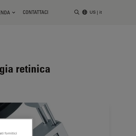
CONTATTACI
ENDA
US
|
it
Inserire il termine di ricerc
ia retinica
ti fornitici