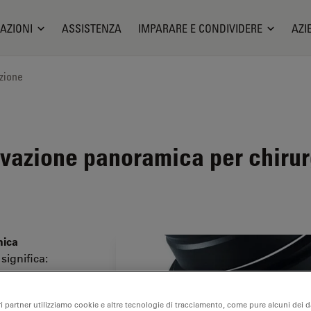
AZIONI
ASSISTENZA
IMPARARE E CONDIVIDERE
AZI
zione
vazione panoramica per chirurg
nica
 significa:
ri partner utilizziamo cookie e altre tecnologie di tracciamento, come pure alcuni dei da