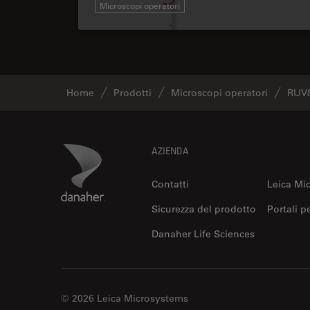
Microscopi operatori
Home
Prodotti
Microscopi operatori
RUV
Footer
Danaher Logo
AZIENDA
Contatti
Leica Mi
Sicurezza del prodotto
Portali p
Danaher Life Sciences
© 2026 Leica Microsystems