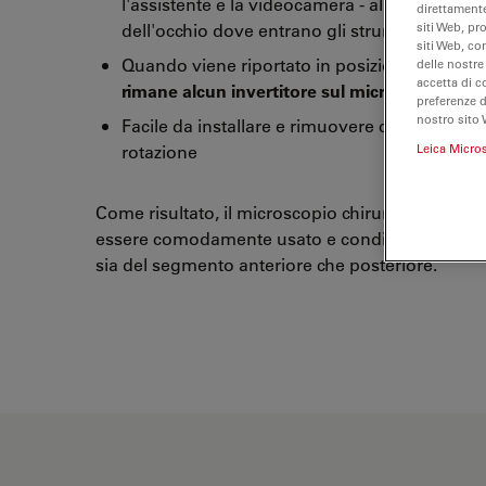
l'assistente e la videocamera - all'interno e al
direttamente
siti Web, pr
dell'occhio dove entrano gli strumenti
siti Web, co
Quando viene riportato in posizione di ripos
delle nostre
accetta di c
rimane alcun invertitore sul microscopio
preferenze 
nostro sito 
Facile da installare e rimuovere con una sem
Leica Micro
rotazione
Come risultato, il microscopio chirurgico Leica 
essere comodamente usato e condiviso per la c
sia del segmento anteriore che posteriore.