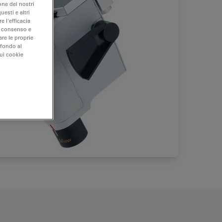
one dei nostri
uesti e altri
e l'efficacia
uo consenso e
are le proprie
 fondo al
sui cookie