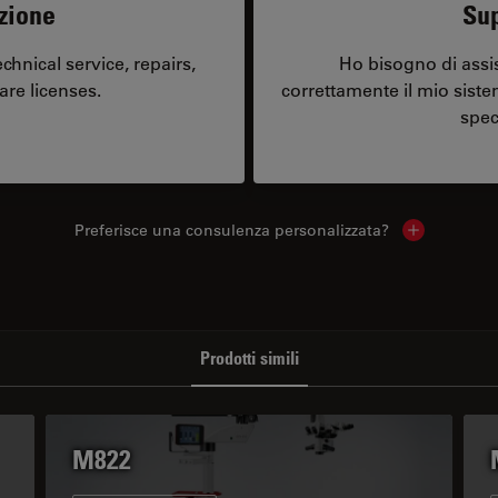
zione
Sup
hnical service, repairs,
Ho bisogno di assi
are licenses.
correttamente il mio sist
spec
Preferisce una consulenza personalizzata?
Show local 
Prodotti simili
M822