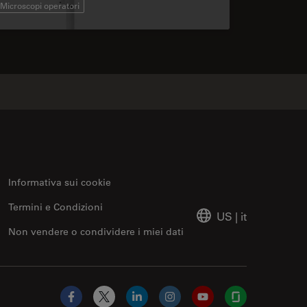
Microscopi operatori
Informativa sui cookie
Termini e Condizioni
US
|
it
Non vendere o condividere i miei dati
Facebook
X
LinkedIn
Instagram
YouTube
Glassdoor