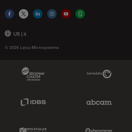
Facebook
X
LinkedIn
Instagram
YouTube
Glassdoor
US
|
it
© 2026 Leica Microsystems
Beckman Coulter Link
Genedata Link
IDBS Link
Abcam Limited
Molecular Devices Link
Phenomenex L