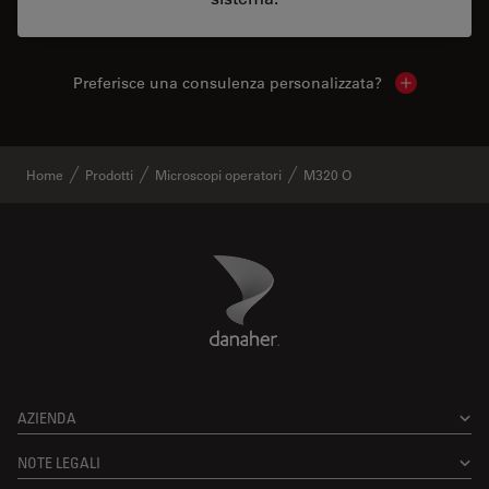
Preferisce una consulenza personalizzata?
Show local 
Home
Prodotti
Microscopi operatori
M320 O
Danaher Logo
Footer
AZIENDA
NOTE LEGALI