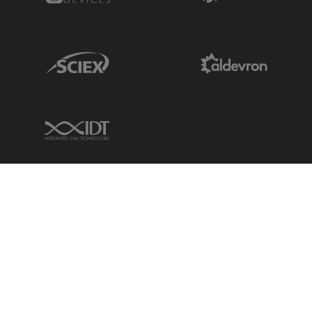
Sciex Link
Aldevron Link
IDT Link