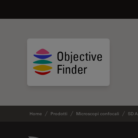
Home
Prodotti
Microscopi confocali
SD A