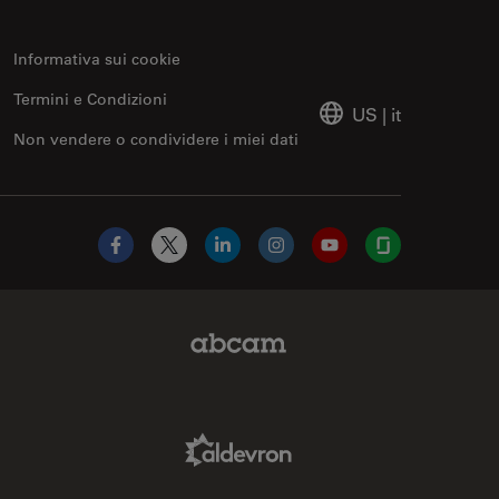
Informativa sui cookie
Termini e Condizioni
US
|
it
Non vendere o condividere i miei dati
Facebook
X
LinkedIn
Instagram
YouTube
Glassdoor
Abcam Limited Link
Aldevron Link