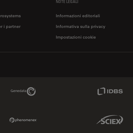
NOTE LEGALI
crosystems
Informazioni editoriali
er i partner
Informativa sulla privacy
Impostazioni cookie
Genedata Link
IDBS Link
Phenomenex Link
Sciex Link