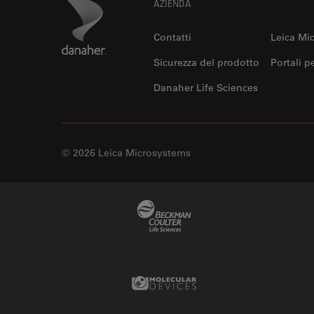
Footer
Danaher Logo
AZIENDA
Contatti
Leica Mi
Sicurezza del prodotto
Portali p
Danaher Life Sciences
© 2026 Leica Microsystems
Beckman Coulter Link
Molecular Devices Link