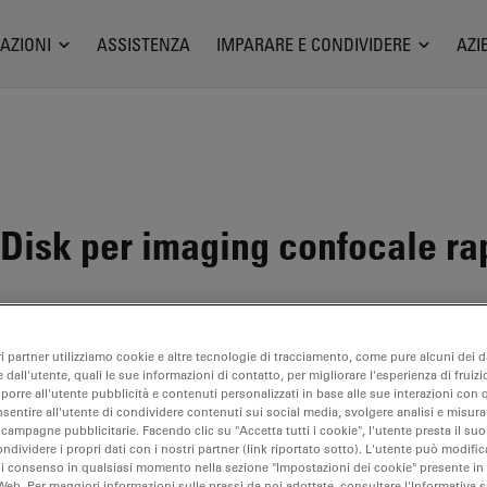
AZIONI
ASSISTENZA
IMPARARE E CONDIVIDERE
AZI
isk per imaging confocale rapi
ri partner utilizziamo cookie e altre tecnologie di tracciamento, come pure alcuni dei da
 dall'utente, quali le sue informazioni di contatto, per migliorare l'esperienza di fruizi
bile. Ci contatti per informazioni su prodotti alternativi recenti.
oporre all'utente pubblicità e contenuti personalizzati in base alle sue interazioni con q
nsentire all'utente di condividere contenuti sui social media, svolgere analisi e misurar
 campagne pubblicitarie. Facendo clic su "Accetta tutti i cookie", l'utente presta il s
ondividere i propri dati con i nostri partner (link riportato sotto). L'utente può modific
di consenso in qualsiasi momento nella sezione "Impostazioni dei cookie" presente in
Web. Per maggiori informazioni sulle prassi da noi adottate, consultare l'Informativa 