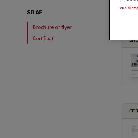
Leica Micro
SD A
SD AF
Brochure or flyer
Certificati
BRO
CER