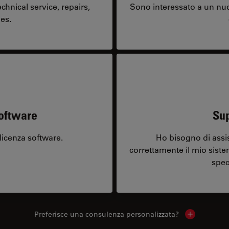
hnical service, repairs,
Sono interessato a un nuo
es.
software
Sup
licenza software.
Ho bisogno di assi
correttamente il mio sist
spec
Preferisce una consulenza personalizzata?
Show local 