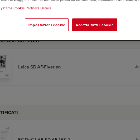
systems Cookie Partners Details
F
Impostazioni cookie
Accetta tutti i cookie
CHURE OR FLYER
Jul
Leica SD AF-Flyer en
TIFICATI
Jul
EC DoC LAB SD AF 163-2