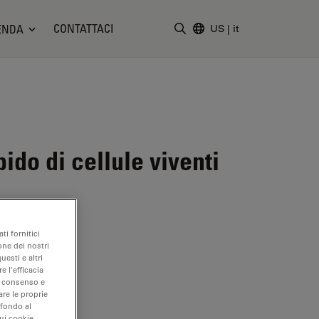
CONTATTACI
ENDA
US
|
it
Inserire il termine di ricerc
do di cellule viventi
ti fornitici
one dei nostri
uesti e altri
e l'efficacia
uo consenso e
are le proprie
 fondo al
sui cookie