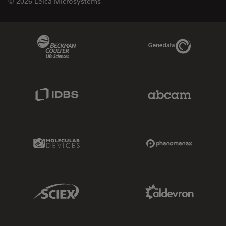
© 2026 Leica Microsystems
Beckman Coulter Link
Genedata Link
IDBS Link
Abcam Limited
Molecular Devices Link
Phenomenex L
Sciex Link
Aldevron Link