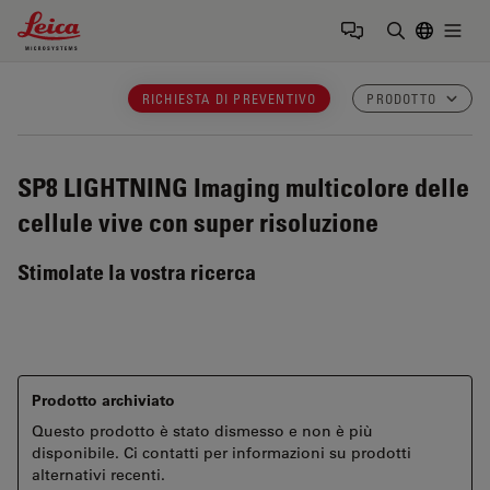
Leica Microsystems Logo
Togg
Inserire il 
RICHIESTA DI PREVENTIVO
PRODOTTO
SP8 LIGHTNING
Imaging multicolore delle
cellule vive con super risoluzione
Stimolate la vostra ricerca
Prodotto archiviato
Questo prodotto è stato dismesso e non è più
disponibile. Ci contatti per informazioni su prodotti
alternativi recenti.