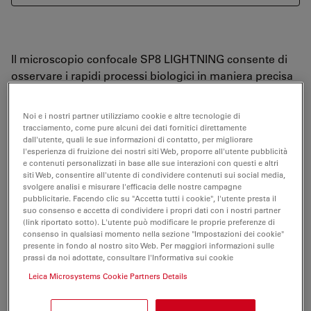
Il microscopio confocale SP8 LIGHTNING consente di
osservare i rapidi processi biologici in maniera precisa
e dettagliata. I vostri esperimenti godranno di tutti i
vantaggi offerti da una super risoluzione, da un
Noi e i nostri partner utilizziamo cookie e altre tecnologie di
imaging ultra veloce e dalla possibilità di visualizzare
tracciamento, come pure alcuni dei dati fornitici direttamente
dall'utente, quali le sue informazioni di contatto, per migliorare
più marcatori fluorescenti contemporaneamente.
l'esperienza di fruizione dei nostri siti Web, proporre all'utente pubblicità
e contenuti personalizzati in base alle sue interazioni con questi e altri
Grazie all'esclusivo sistema di rilevamento del
siti Web, consentire all'utente di condividere contenuti sui social media,
LIGHTNING, è possibile tracciare la dinamica di più
svolgere analisi e misurare l'efficacia delle nostre campagne
pubblicitarie. Facendo clic su "Accetta tutti i cookie", l'utente presta il
molecole contemporaneamente, anche quelle a bassi
suo consenso e accetta di condividere i propri dati con i nostri partner
livelli di espressione, in tempi di acquisizione
(link riportato sotto). L'utente può modificare le proprie preferenze di
consenso in qualsiasi momento nella sezione "Impostazioni dei cookie"
prolungati su campioni vivi.
presente in fondo al nostro sito Web. Per maggiori informazioni sulle
prassi da noi adottate, consultare l'Informativa sui cookie
Il microscopio confocale SP8 LIGHTNING vi offre i
Leica Microsystems Cookie Partners Details
seguenti vantaggi prestazionali