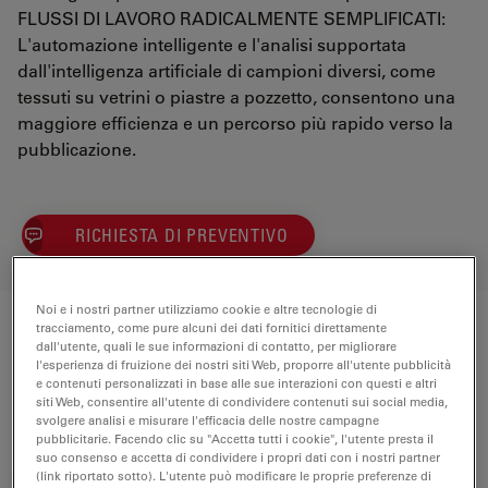
FLUSSI DI LAVORO RADICALMENTE SEMPLIFICATI:
L'automazione intelligente e l'analisi supportata
dall'intelligenza artificiale di campioni diversi, come
tessuti su vetrini o piastre a pozzetto, consentono una
maggiore efficienza e un percorso più rapido verso la
pubblicazione.
RICHIESTA DI PREVENTIVO
Noi e i nostri partner utilizziamo cookie e altre tecnologie di
tracciamento, come pure alcuni dei dati fornitici direttamente
Componenti
dall'utente, quali le sue informazioni di contatto, per migliorare
l'esperienza di fruizione dei nostri siti Web, proporre all'utente pubblicità
e contenuti personalizzati in base alle sue interazioni con questi e altri
Microscopio automatico microhub
Quantità
siti Web, consentire all'utente di condividere contenuti sui social media,
Mica WideFocal Live Cell comprende:
svolgere analisi e misurare l'efficacia delle nostre campagne
pubblicitarie. Facendo clic su "Accetta tutti i cookie", l'utente presta il
suo consenso e accetta di condividere i propri dati con i nostri partner
(link riportato sotto). L'utente può modificare le proprie preferenze di