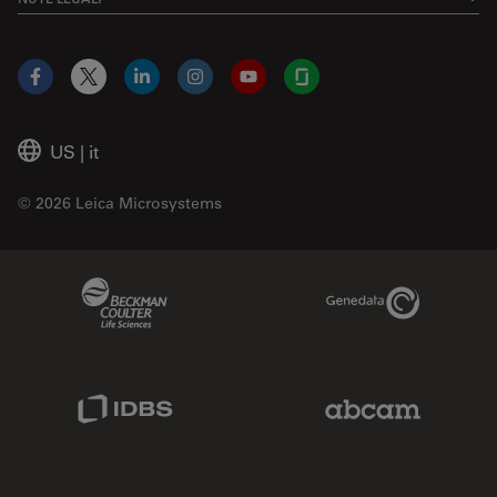
Facebook
X
LinkedIn
Instagram
YouTube
Glassdoor
US
|
it
© 2026 Leica Microsystems
Beckman Coulter Link
Genedata Link
IDBS Link
Abcam Limited