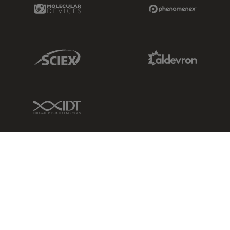
Molecular Devices Link
Phenomenex L
Sciex Link
Aldevron Link
IDT Link