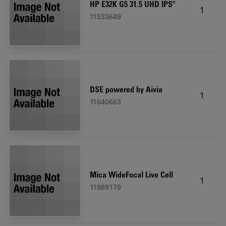
HP E32K G5 31.5 UHD IPS"
1
11533649
DSE powered by Aivia
1
11640663
Mica WideFocal Live Cell
1
11889179