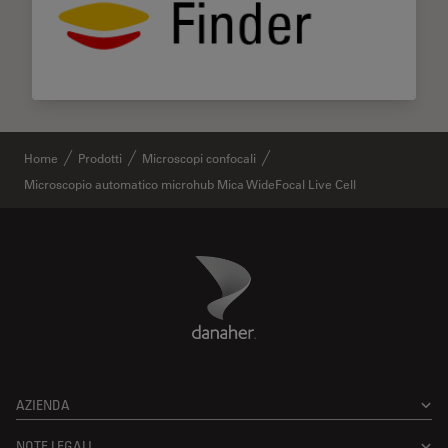
Home
Prodotti
Microscopi confocali
Microscopio automatico microhub Mica WideFocal Live Cell
Danaher Logo
Footer
AZIENDA
NOTE LEGALI