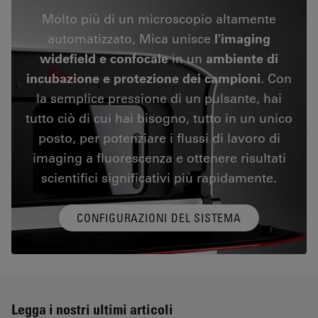
Molto più di un microscopio altamente
automatizzato, Mica unisce
l'imaging
widefield e confocale
in un
ambiente di
incubazione e protezione dei campioni
. Con
la semplice pressione di un pulsante, hai
tutto ciò di cui hai bisogno, tutto in un unico
posto, per potenziare i flussi di lavoro di
imaging a fluorescenza e ottenere risultati
scientifici significativi più rapidamente.
CONFIGURAZIONI DEL SISTEMA
Legga i nostri ultimi articoli