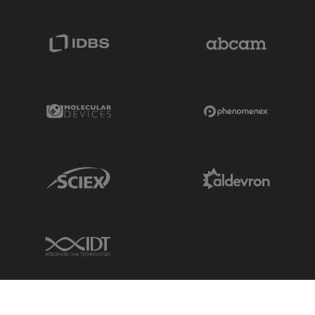
IDBS Link
Abcam Limited
Molecular Devices Link
Phenomenex L
Sciex Link
Aldevron Link
IDT Link