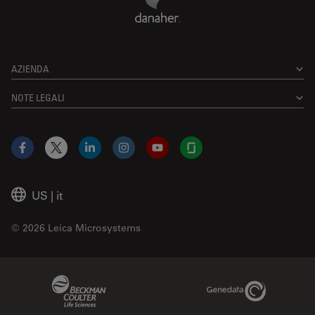
AZIENDA
NOTE LEGALI
Facebook
X
LinkedIn
Instagram
YouTube
Glassdoor
US
|
it
© 2026 Leica Microsystems
Beckman Coulter Link
Genedata Link