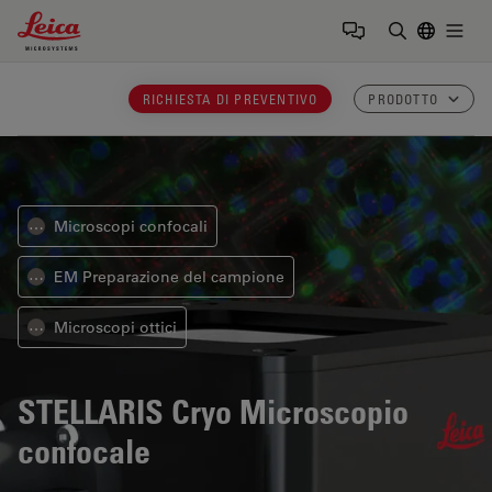
Leica Microsystems Logo
Togg
Inserire il 
RICHIESTA DI PREVENTIVO
PRODOTTO
Microscopi confocali
⋯
EM Preparazione del campione
⋯
Microscopi ottici
⋯
STELLARIS Cryo
Microscopio
confocale