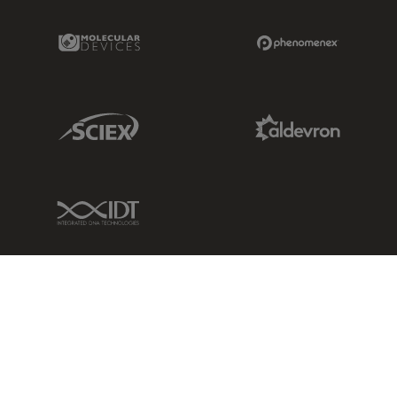
Molecular Devices Link
Phenomenex L
Sciex Link
Aldevron Link
IDT Link