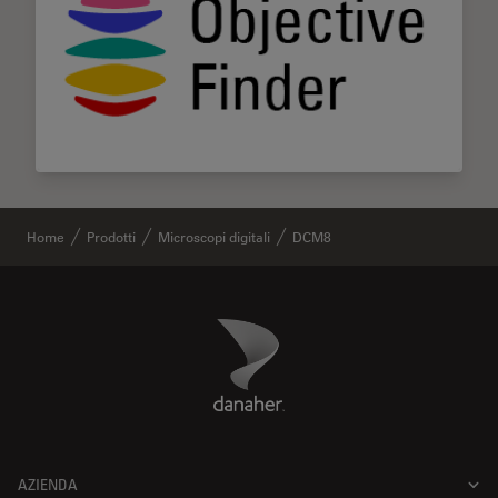
Home
Prodotti
Microscopi digitali
DCM8
Danaher Logo
Footer
AZIENDA