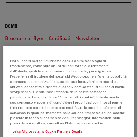
DCM8
Brochure or flyer
Certificati
Newsletter
Publication
Noi e i nostri partner utilizziamo cookie e altre tecnologie di
tracciamento, come pure alcuni dei dati fornitici direttamente
DCM8
dall'utente, quali le sue informazioni di contatto, per migliorare
l'esperienza di fruizione dei nostri siti Web, proporre all'utente pubblicità
e contenuti personalizzati in base alle sue interazioni con questi e altri
siti Web, consentire all'utente di condividere contenuti sui social media,
svolgere analisi e misurare l'efficacia delle nostre campagne
BROCHURE OR FLYER
pubblicitarie. Facendo clic su "Accetta tutti i cookie", l'utente presta il
suo consenso e accetta di condividere i propri dati con i nostri partner
(link riportato sotto). L'utente può modificare le proprie preferenze di
DCM8Brochure JP web
consenso in qualsiasi momento nella sezione "Impostazioni dei cookie"
presente in fondo al nostro sito Web. Per maggiori informazioni sulle
Jul 27, 2026
PDF, 5 MB
prassi da noi adottate, consultare l'Informativa sui cookie
Leica Microsystems Cookie Partners Details
DOWNLOAD