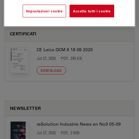
Impostazioni cookie
Accetta tutti i cookie
CERTIFICATI
CE Leica DCM 8 18 08 2020
Jul 27, 2026
PDF, 245 KB
DOWNLOAD
NEWSLETTER
reSolution Industrie News en No3 05-09
Jul 27, 2026
PDF, 2 MB