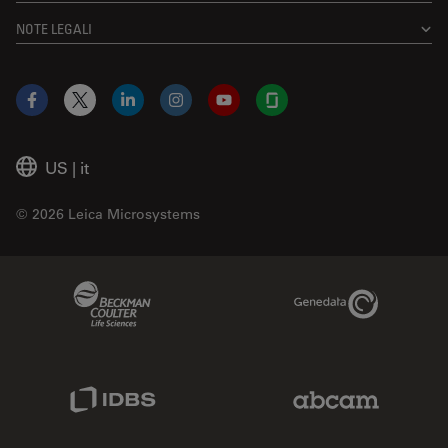
NOTE LEGALI
Facebook
X
LinkedIn
Instagram
YouTube
Glassdoor
US
|
it
© 2026 Leica Microsystems
Beckman Coulter Link
Genedata Link
IDBS Link
Abcam Limited