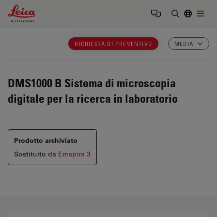
Leica Microsystems Logo
Togg
Inserire il 
RICHIESTA DI PREVENTIVO
MEDIA
DMS1000 B
Sistema di microscopia
digitale per la ricerca in laboratorio
Prodotto archiviato
Sostituito da
Emspira 3