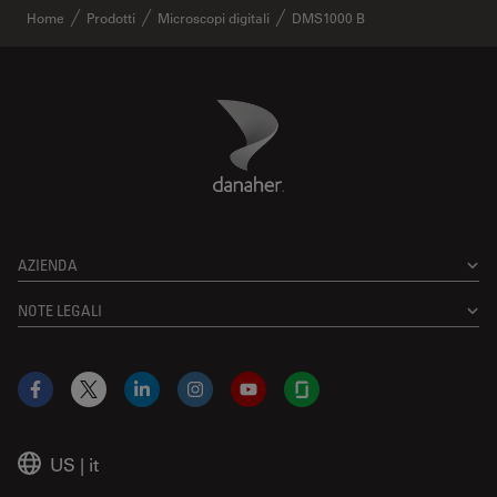
Home
Prodotti
Microscopi digitali
DMS1000 B
Danaher Logo
Footer
AZIENDA
NOTE LEGALI
Facebook
X
LinkedIn
Instagram
YouTube
Glassdoor
US
|
it