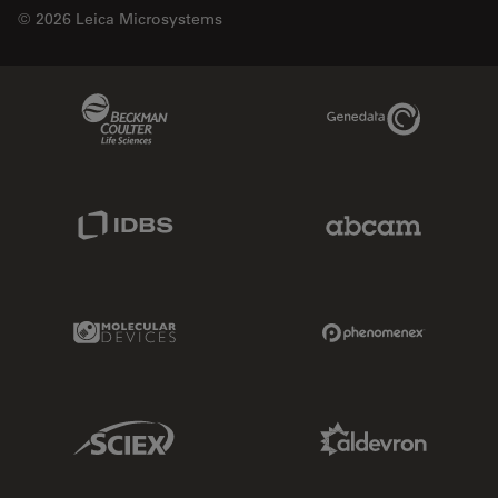
© 2026 Leica Microsystems
Beckman Coulter Link
Genedata Link
IDBS Link
Abcam Limited
Molecular Devices Link
Phenomenex L
Sciex Link
Aldevron Link