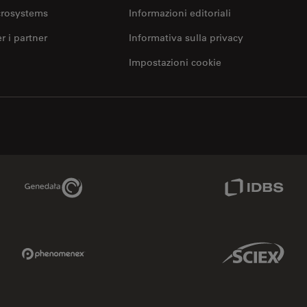
crosystems
Informazioni editoriali
er i partner
Informativa sulla privacy
Impostazioni cookie
Genedata Link
IDBS Link
Phenomenex Link
Sciex Link