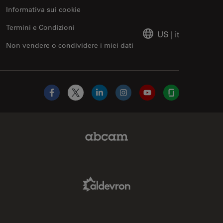
Informativa sui cookie
Termini e Condizioni
US
|
it
Non vendere o condividere i miei dati
Facebook
X
LinkedIn
Instagram
YouTube
Glassdoor
Abcam Limited Link
Aldevron Link