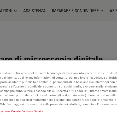
AZIONI
ASSISTENZA
IMPARARE E CONDIVIDERE
AZI
re di microscopia digitale
ri partner utilizziamo cookie e altre tecnologie di tracciamento, come pure alcuni dei da
 dall'utente, quali le sue informazioni di contatto, per migliorare l'esperienza di fruizi
oporre all'utente pubblicità e contenuti personalizzati in base alle sue interazioni con q
nsentire all'utente di condividere contenuti sui social media, svolgere analisi e misurar
 campagne pubblicitarie. Facendo clic su "Accetta tutti i cookie", l'utente presta il s
ondividere i propri dati con i nostri partner (link riportato sotto). L'utente può modific
di consenso in qualsiasi momento nella sezione "Impostazioni dei cookie" presente in
Web. Per maggiori informazioni sulle prassi da noi adottate, consultare l'Informativa 
systems Cookie Partners Details