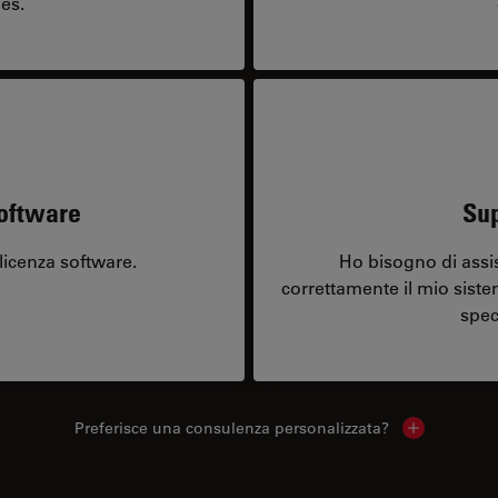
es.
software
Sup
licenza software.
Ho bisogno di assi
correttamente il mio sist
spec
Preferisce una consulenza personalizzata?
Show local 