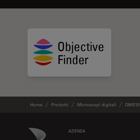
Home
Prodotti
Microscopi digitali
DMS10
Footer
Danaher Logo
AZIENDA