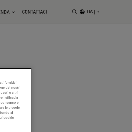
CONTATTACI
ENDA
US
|
it
Inserire il termine di ricerc
ti fornitici
one dei nostri
uesti e altri
e l'efficacia
uo consenso e
are le proprie
 fondo al
sui cookie