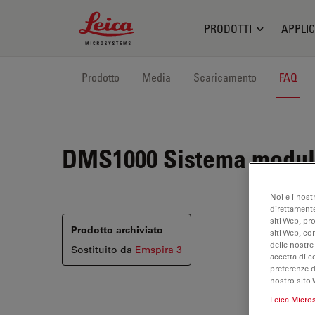
Leica Microsystems Logo
PRODOTTI
APPLIC
Prodotto
Media
Scaricamento
FAQ
DMS1000
Sistema modula
Noi e i nost
direttamente
siti Web, pr
Prodotto archiviato
siti Web, co
delle nostre
Sostituito da
Emspira 3
accetta di c
preferenze 
nostro sito 
Leica Micro