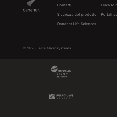
Contatti
Leica Mi
Sicurezza del prodotto
Portali p
Danaher Life Sciences
© 2026 Leica Microsystems
Beckman Coulter Link
Molecular Devices Link