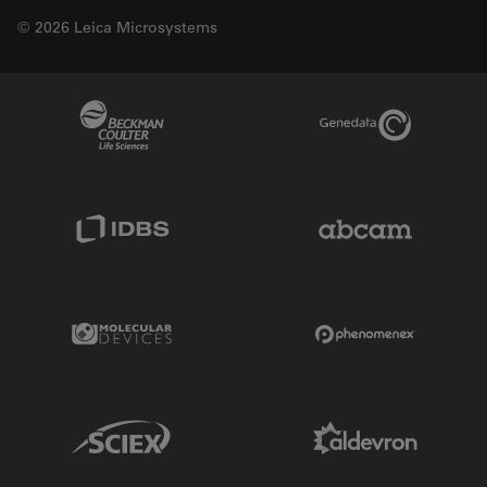
© 2026 Leica Microsystems
Beckman Coulter Link
Genedata Link
IDBS Link
Abcam Limited
Molecular Devices Link
Phenomenex L
Sciex Link
Aldevron Link