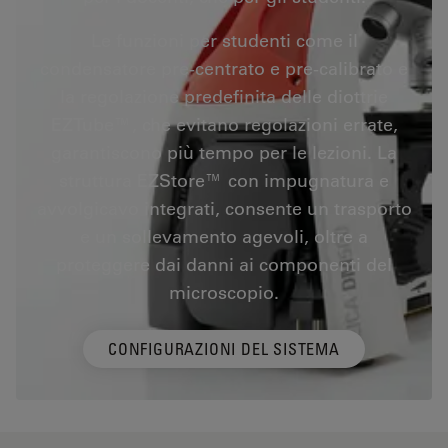
Le funzioni per studenti come il
condensatore pre-centrato e pre-calibrato e
la regolazione predefinita delle diottrie
EZTube™, che evitano regolazioni errate,
garantiscono più tempo per le lezioni. La
struttura EZStore™ con impugnatura e
avvolgicavo integrati, consente un trasporto
e un sollevamento agevoli, oltre a
proteggere dai danni ai componenti del
microscopio.
CONFIGURAZIONI DEL SISTEMA