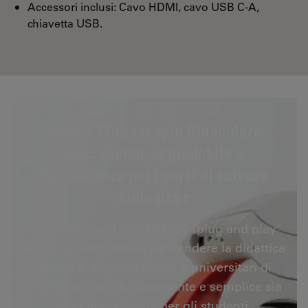
Accessori inclusi: Cavo HDMI, cavo USB C-A,
chiavetta USB.
DM500 Microscopio Binoculare
educational, upgradabile a
fluorescenza per i corsi di scienze
biologiche
Il microscopio Leica DM500 "plug and play"
è lo strumento ideale per rendere la didattica
nei corsi di primo livello e universitari di
scienze biologiche divertente e semplice sia
per i docenti, che per gli studenti.