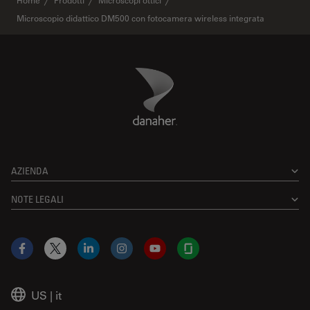
Microscopio didattico DM500 con fotocamera wireless integrata
Danaher Logo
Footer
AZIENDA
NOTE LEGALI
Facebook
X
LinkedIn
Instagram
YouTube
Glassdoor
US
|
it