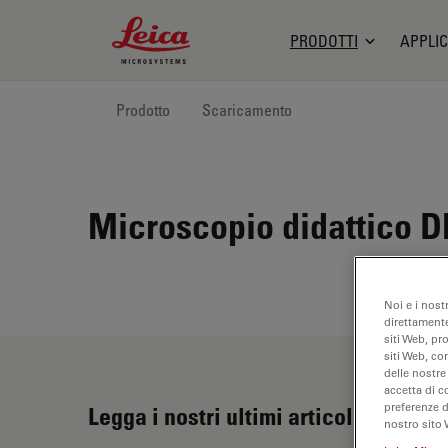
Leica Microsystems Logo
PRODOTTI
APPLIC
Prodotto
Scaricamento
Microscopio didattico 
Noi e i nost
direttamente
siti Web, pr
siti Web, co
delle nostre
accetta di c
preferenze 
Legga i nostri ultimi articoli
nostro sito 