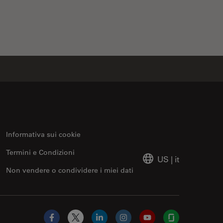
Informativa sui cookie
Termini e Condizioni
US
|
it
Non vendere o condividere i miei dati
Facebook
X
LinkedIn
Instagram
YouTube
Glassdoor