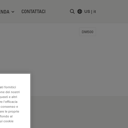
CONTATTACI
ENDA
US
|
it
Inserire il termine di ricerc
DM500
ti fornitici
one dei nostri
uesti e altri
e l'efficacia
uo consenso e
are le proprie
 fondo al
sui cookie