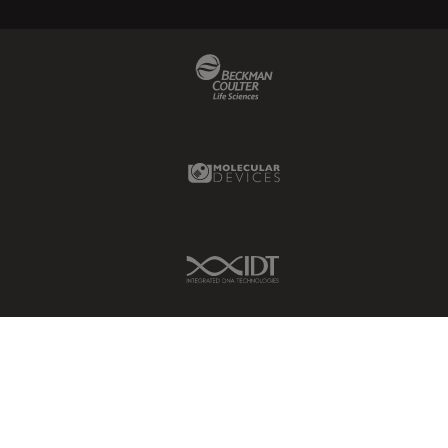
Beckman Coulter Link
Molecular Devices Link
IDT Link