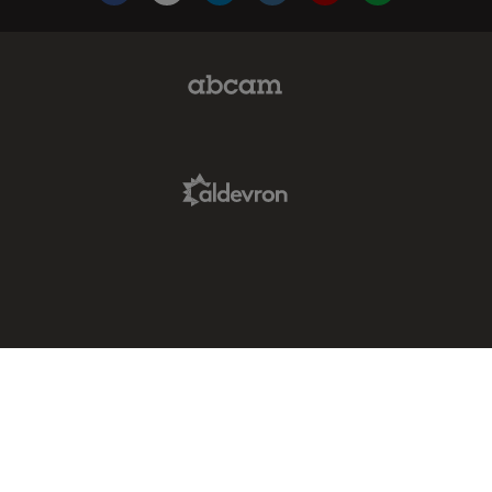
Abcam Limited Link
Aldevron Link