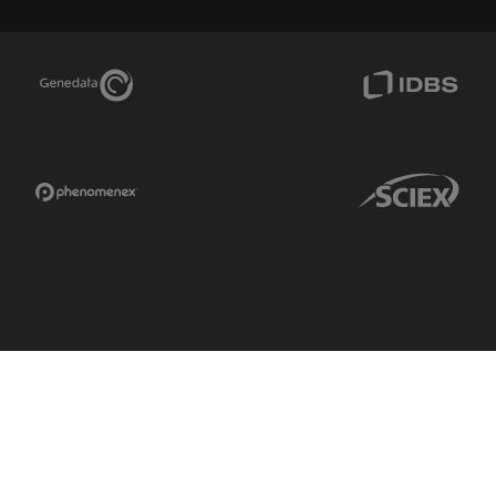
Genedata Link
IDBS Link
Phenomenex Link
Sciex Link