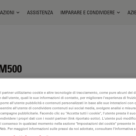
AZIONI
ASSISTENZA
IMPARARE E CONDIVIDERE
AZI
DM500
ri partner utilizziamo cookie e altre tecnologie di tracciamento, come pure alcuni dei da
 dall'utente, quali le sue informazioni di contatto, per migliorare l'esperienza di fruizi
oporre all'utente pubblicità e contenuti personalizzati in base alle sue interazioni con q
nsentire all'utente di condividere contenuti sui social media, svolgere analisi e misurar
 campagne pubblicitarie. Facendo clic su "Accetta tutti i cookie", l'utente presta il s
ondividere i propri dati con i nostri partner (link riportato sotto). L'utente può modific
di consenso in qualsiasi momento nella sezione "Impostazioni dei cookie" presente in
Web. Per maggiori informazioni sulle prassi da noi adottate, consultare l'Informativa 