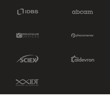
IDBS Link
Abcam Limited
Molecular Devices Link
Phenomenex L
Sciex Link
Aldevron Link
IDT Link