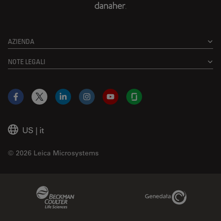
AZIENDA
NOTE LEGALI
Facebook
X
LinkedIn
Instagram
YouTube
Glassdoor
US
|
it
© 2026 Leica Microsystems
Beckman Coulter Link
Genedata Link