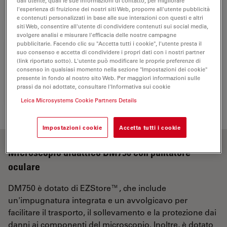
dall'utente, quali le sue informazioni di contatto, per migliorare
l'esperienza di fruizione dei nostri siti Web, proporre all'utente pubblicità
e contenuti personalizzati in base alle sue interazioni con questi e altri
siti Web, consentire all'utente di condividere contenuti sui social media,
svolgere analisi e misurare l'efficacia delle nostre campagne
pubblicitarie. Facendo clic su "Accetta tutti i cookie", l'utente presta il
suo consenso e accetta di condividere i propri dati con i nostri partner
U.K. power cord
(link riportato sotto). L'utente può modificare le proprie preferenze di
1
consenso in qualsiasi momento nella sezione "Impostazioni dei cookie"
13613902
presente in fondo al nostro sito Web. Per maggiori informazioni sulle
prassi da noi adottate, consultare l'Informativa sui cookie
Leica Microsystems Cookie Partners Details
Impostazioni cookie
Accetta tutti i cookie
Microscopio didattico DM750 con puntatore
oculare
DM750 è dotato di EZStore™, che include
un'impugnatura integrata e un avvolgicavo per
facilitare il trasporto, il sollevamento e la protezione dai
danni ai componenti del microscopio. Inoltre, è dotato