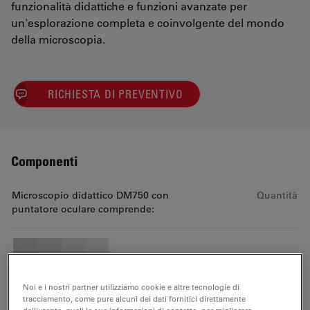
funzionalità didattiche e funzioni avanzate per
un'esplorazione completa e coinvolgente del mondo
della microscopia.
RICHIESTA DI PREVENTIVO
Componenti
Microscopio didattico DM750 con
Quantità
puntatore oculare comprende:
DM750 BF 4Obj Plan Std EZ t
1
Outf., pntr
Noi e i nostri partner utilizziamo cookie e altre tecnologie di
tracciamento, come pure alcuni dei dati fornitici direttamente
13613406