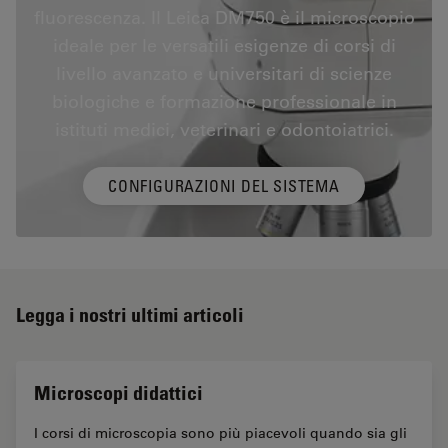
fluorescenza. Il Leica DM750 è il microscopio
ideale per le versatili esigenze di corsi di
livello avanzato e universitari di scienze
biologiche e formazione professionale in
istituti medici, veterinari e odontoiatrici.
CONFIGURAZIONI DEL SISTEMA
Legga i nostri ultimi articoli
Microscopi didattici
I corsi di microscopia sono più piacevoli quando sia gli