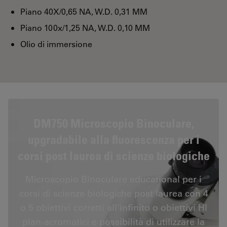
Piano 40X/0,65 NA, W.D. 0,31 MM
Piano 100x/1,25 NA, W.D. 0,10 MM
Olio di immersione
DM750 Microscopio Binoculare,
upgradabile alla fluorescenza per i
corsi post laurea di scienze biologiche
Microscopio Binoculare educational per i
corsi di scienze biologiche post laurea con 4
o 5 obiettivi corretti all'infinito o obiettivi HI
plan-acromatici e possibilità di utilizzare la