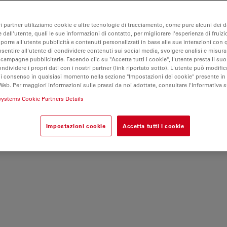
o esemplare, che fonde
e premium. Progettato
vanta una fotocamera
ri partner utilizziamo cookie e altre tecnologie di tracciamento, come pure alcuni dei da
 dall'utente, quali le sue informazioni di contatto, per migliorare l'esperienza di fruizi
lice, un'illuminazione
oporre all'utente pubblicità e contenuti personalizzati in base alle sue interazioni con q
 e un'ottica di alto
nsentire all'utente di condividere contenuti sui social media, svolgere analisi e misurar
 campagne pubblicitarie. Facendo clic su "Accetta tutti i cookie", l'utente presta il s
ogettato pensando a
ondividere i propri dati con i nostri partner (link riportato sotto). L'utente può modific
za in classe
di consenso in qualsiasi momento nella sezione "Impostazioni dei cookie" presente in
i imaging avanzate,
Web. Per maggiori informazioni sulle prassi da noi adottate, consultare l'Informativa 
lgente del mondo della
systems Cookie Partners Details
onvenienza ed
Impostazioni cookie
Accetta tutti i cookie