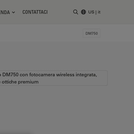
CONTATTACI
ENDA
US
|
it
Inserire il termine di ricerc
DM750