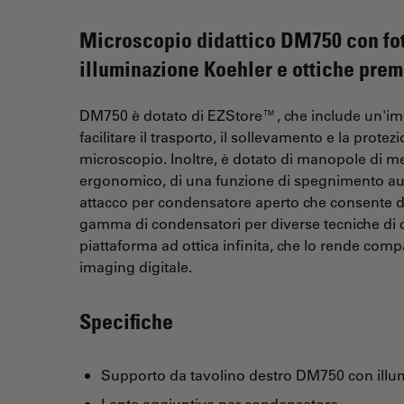
Microscopio didattico DM750 con fo
illuminazione Koehler e ottiche pre
DM750 è dotato di EZStore™, che include un'im
facilitare il trasporto, il sollevamento e la prot
microscopio. Inoltre, è dotato di manopole di m
ergonomico, di una funzione di spegnimento auto
attacco per condensatore aperto che consente di
gamma di condensatori per diverse tecniche di c
piattaforma ad ottica infinita, che lo rende compa
imaging digitale.
Specifiche
Supporto da tavolino destro DM750 con illum
Lente aggiuntiva per condensatore