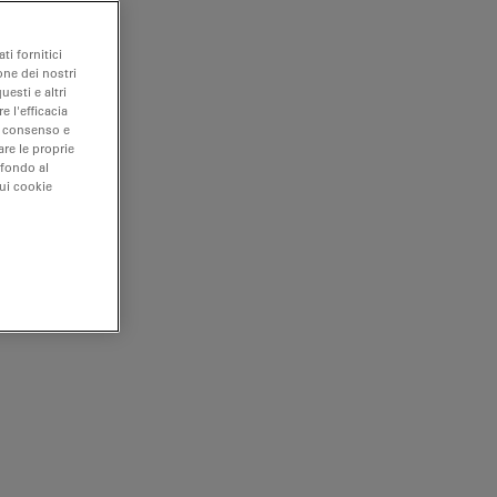
ti fornitici
one dei nostri
uesti e altri
e l'efficacia
uo consenso e
are le proprie
 fondo al
sui cookie