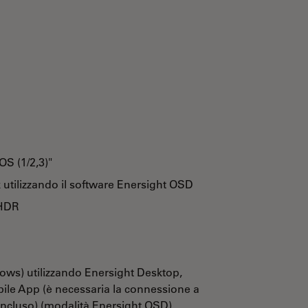
S (1/2,3)"
k utilizzando il software Enersight OSD
 HDR
ows) utilizzando Enersight Desktop,
ile App (è necessaria la connessione a
incluso) (modalità Enersight OSD)