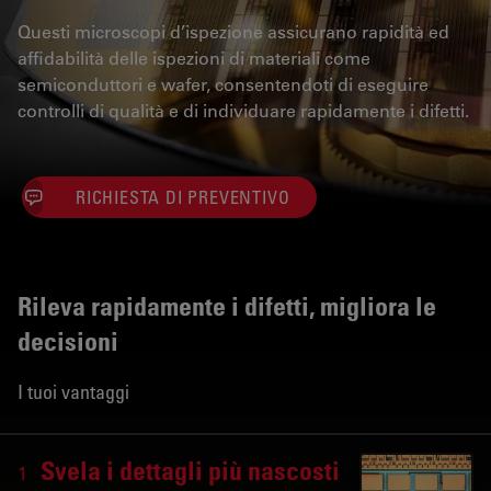
Questi microscopi d’ispezione assicurano rapidità ed
affidabilità delle ispezioni di materiali come
semiconduttori e wafer, consentendoti di eseguire
controlli di qualità e di individuare rapidamente i difetti.
RICHIESTA DI PREVENTIVO
Rileva rapidamente i difetti, migliora le
decisioni
I tuoi vantaggi
Svela i dettagli più nascosti
1