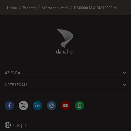
Home
Prodotti
Microscopi ottici
DM8000 M & DM12000 M
Danaher Logo
Footer
AZIENDA
NOTE LEGALI
Facebook
X
LinkedIn
Instagram
YouTube
Glassdoor
US
|
it