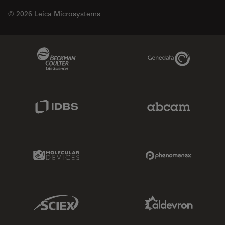
© 2026 Leica Microsystems
Beckman Coulter Link
Genedata Link
IDBS Link
Abcam Limited
Molecular Devices Link
Phenomenex L
Sciex Link
Aldevron Link