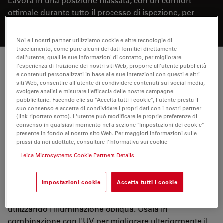
Lavora in una posizione rilassata, con un comfort
ottimale durante tutto il processo di ispezione, per
aumentare la produttività.
Noi e i nostri partner utilizziamo cookie e altre tecnologie di
tracciamento, come pure alcuni dei dati fornitici direttamente
dall'utente, quali le sue informazioni di contatto, per migliorare
l'esperienza di fruizione dei nostri siti Web, proporre all'utente pubblicità
Visualizzazione rapida di strutture e difetti
e contenuti personalizzati in base alle sue interazioni con questi e altri
siti Web, consentire all'utente di condividere contenuti sui social media,
svolgere analisi e misurare l'efficacia delle nostre campagne
Rileva e analizza diversi tipi di strutture e difetti, come
pubblicitarie. Facendo clic su "Accetta tutti i cookie", l'utente presta il
graffi e contaminazione, presenti sui campioni. Per
suo consenso e accetta di condividere i propri dati con i nostri partner
eseguire le ispezioni in modo rapido e affidabile, puoi
(link riportato sotto). L'utente può modificare le proprie preferenze di
consenso in qualsiasi momento nella sezione "Impostazioni dei cookie"
scegliere tra una serie di metodi di illuminazione e
presente in fondo al nostro sito Web. Per maggiori informazioni sulle
contrasto, come il campo chiaro, il campo scuro, la
prassi da noi adottate, consultare l'Informativa sui cookie
polarizzazione, e il contrasto di interferenza differenziale
Leica Microsystems Cookie Partners Details
(DIC), la fluorescenza (Fluo) e l'infrarosso (IR). Migliora
la risoluzione con la luce ultravioletta (UV).
Impostazioni cookie
Accetta tutti i cookie
Acquisisci ulteriori informazioni sulla superficie
utilizzando l'illuminazione obliqua. Usala in
combinazione con l'UV per migliorare ulteriormente il