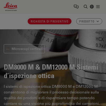
Leica Microsystems Logo
Togg
Inserire il 
RICHIESTA DI PREVENTIVO
PRODOTTO
Microscopi verticali
⋯
DM8000 M & DM12000 M
Sistemi
d’ispezione ottica
I sistemi di ispezione ottica DM8000 M e DM12000 M
consentono di migliorare il processo decisionale sulla
qualità dei prodotti e di risparmiare tempo potendo
contare su una visione più approfondita dei campioni.