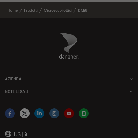
Home
Prodotti
Microscopi ottici
DMi8
Danaher Logo
Footer
AZIENDA
NOTE LEGALI
Facebook
X
LinkedIn
Instagram
YouTube
Glassdoor
US
|
it