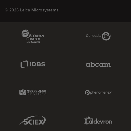
© 2026 Leica Microsystems
Beckman Coulter Link
Genedata Link
IDBS Link
Abcam Limited
Molecular Devices Link
Phenomenex L
Sciex Link
Aldevron Link