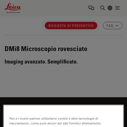
Leica Microsystems Logo
Togg
Inserire il 
RICHIESTA DI PREVENTIVO
FAQ
DMi8
Microscopio rovesciato
Imaging avanzato. Semplificato.
Siete interessati a saperne di più?
Parli con i nostri esperti.
Noi e i nostri partner utilizziamo cookie e altre tecnologie di
tracciamento, come pure alcuni dei dati fornitici direttamente