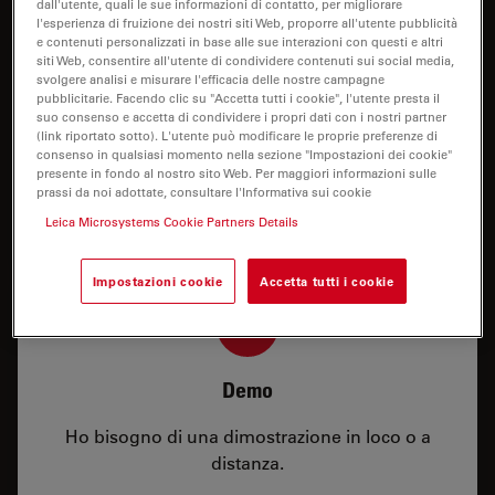
dall'utente, quali le sue informazioni di contatto, per migliorare
l'esperienza di fruizione dei nostri siti Web, proporre all'utente pubblicità
e contenuti personalizzati in base alle sue interazioni con questi e altri
siti Web, consentire all'utente di condividere contenuti sui social media,
svolgere analisi e misurare l'efficacia delle nostre campagne
pubblicitarie. Facendo clic su "Accetta tutti i cookie", l'utente presta il
suo consenso e accetta di condividere i propri dati con i nostri partner
(link riportato sotto). L'utente può modificare le proprie preferenze di
Prezzo
consenso in qualsiasi momento nella sezione "Impostazioni dei cookie"
presente in fondo al nostro sito Web. Per maggiori informazioni sulle
Ho bisogno di una configurazione o di
prassi da noi adottate, consultare l'Informativa sui cookie
informazioni sul prezzo.
Leica Microsystems Cookie Partners Details
Impostazioni cookie
Accetta tutti i cookie
Demo
Ho bisogno di una dimostrazione in loco o a
distanza.