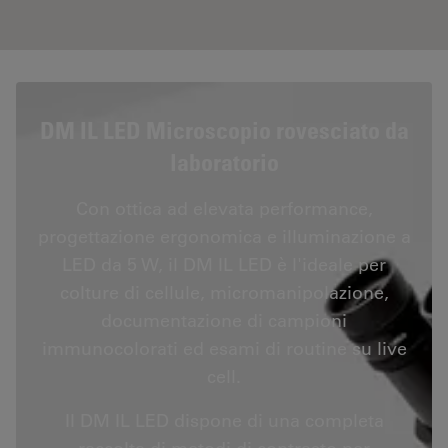
DM IL LED Microscopio rovesciato da
laboratorio
Con ottica ad elevata performance,
progettazione ergonomica e illuminazione a
LED da 5 W, il DM IL LED è l'ideale per
colture di cellule, micromanipolazione,
documentazione di campioni
immunocolorati ed esami di routine su live
cell.
Il DM IL LED dispone di una completa