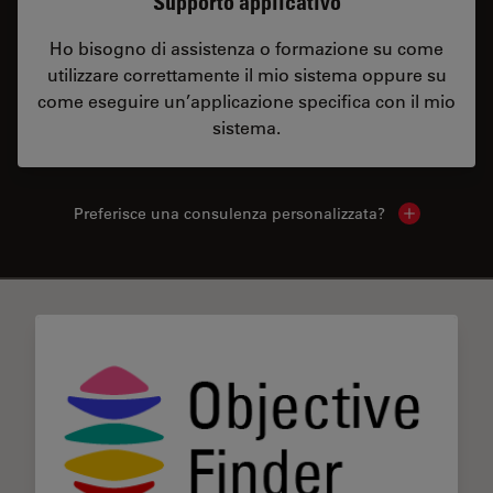
Supporto applicativo
Ho bisogno di assistenza o formazione su come
utilizzare correttamente il mio sistema oppure su
come eseguire un’applicazione specifica con il mio
sistema.
Preferisce una consulenza personalizzata?
Show local 
✕