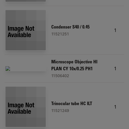
Condenser S40 / 0.45
1
11521251
Microscope Objective HI
1
PLAN CY 10x/0.25 PH1
11506402
Trinocular tube HC ILT
1
11521249