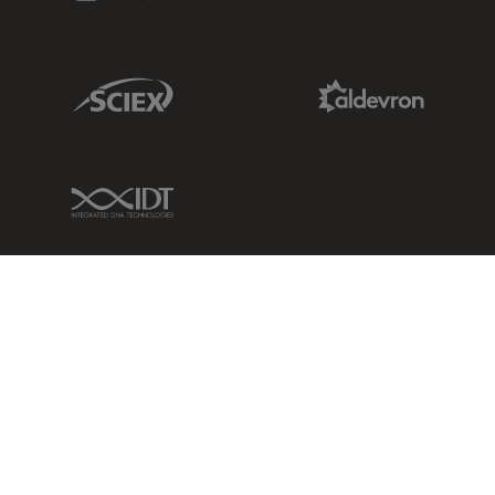
Sciex Link
Aldevron Link
IDT Link