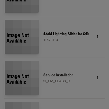
4-fold Lightring Slider for S40
1
11526113
Service Installation
1
9I_CM_CLASS_C