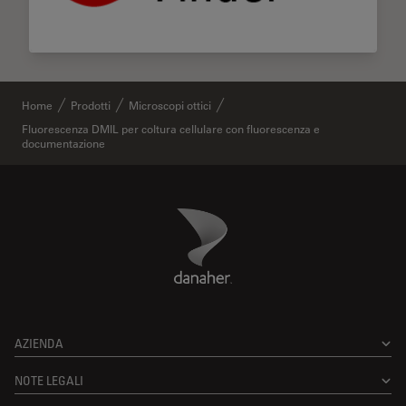
Home
Prodotti
Microscopi ottici
Fluorescenza DMIL per coltura cellulare con fluorescenza e
documentazione
Danaher Logo
Footer
AZIENDA
NOTE LEGALI