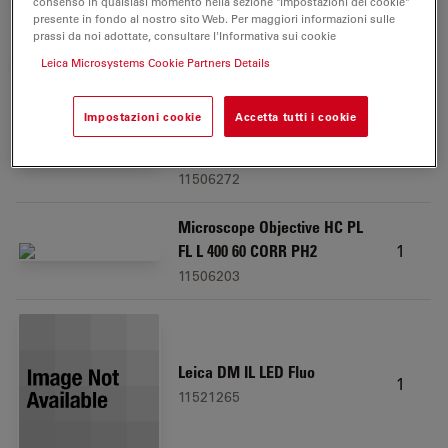
consenso in qualsiasi momento nella sezione "Impostazioni dei cookie"
presente in fondo al nostro sito Web. Per maggiori informazioni sulle
Microscope Objective HI
prassi da noi adottate, consultare l'Informativa sui cookie
1
PLAN 4x/0.10 PH0
Leica Microsystems Cookie Partners Details
11506408
Impostazioni cookie
Accetta tutti i cookie
Microscope Objective HI
1
PLAN I 20x/0.30 PH1
11506272
Microscope Objective HC PL
1
FL L 400 60 CORR PH2
11506203
Leica DM IL LED Fluo
1
11521265