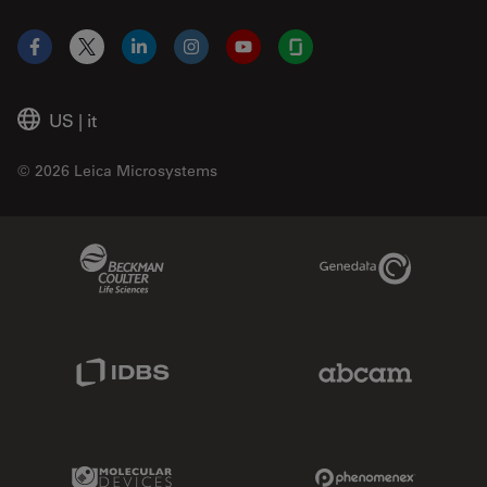
Facebook
X
LinkedIn
Instagram
YouTube
Glassdoor
US
|
it
© 2026 Leica Microsystems
Beckman Coulter Link
Genedata Link
IDBS Link
Abcam Limited
Molecular Devices Link
Phenomenex L