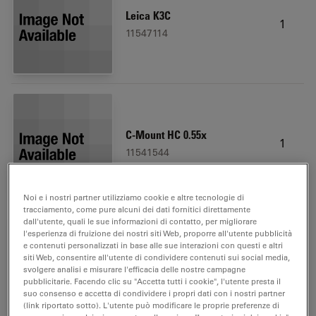
Leica K3C
1
11547114
C-Mount HC 0.55x
1
11541544
Noi e i nostri partner utilizziamo cookie e altre tecnologie di
tracciamento, come pure alcuni dei dati fornitici direttamente
dall'utente, quali le sue informazioni di contatto, per migliorare
l'esperienza di fruizione dei nostri siti Web, proporre all'utente pubblicità
e contenuti personalizzati in base alle sue interazioni con questi e altri
Filter System GFP ET, size S
siti Web, consentire all'utente di condividere contenuti sui social media,
1
svolgere analisi e misurare l'efficacia delle nostre campagne
11504174
pubblicitarie. Facendo clic su "Accetta tutti i cookie", l'utente presta il
suo consenso e accetta di condividere i propri dati con i nostri partner
(link riportato sotto). L'utente può modificare le proprie preferenze di