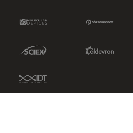
Molecular Devices Link
Phenomenex L
Sciex Link
Aldevron Link
IDT Link