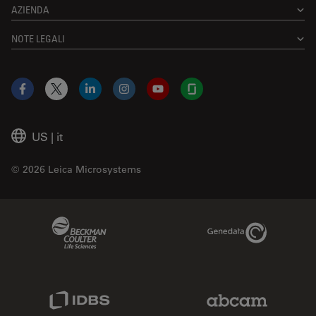
AZIENDA
NOTE LEGALI
Facebook
X
LinkedIn
Instagram
YouTube
Glassdoor
US
|
it
© 2026 Leica Microsystems
Beckman Coulter Link
Genedata Link
IDBS Link
Abcam Limited