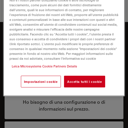
Noi e i nostri partner utilizziamo cookie e altre tecnologie di
tracciamento, come pure alcuni dei dati fornitici direttamente
Coltura 
dall'utente, quali le sue informazioni di contatto, per migliorare
l'esperienza di fruizione dei nostri siti Web, proporre all'utente pubblicità
e contenuti personalizzati in base alle sue interazioni con questi e altri
siti Web, consentire all'utente di condividere contenuti sui social media,
svolgere analisi e misurare l'efficacia delle nostre campagne
Siete interessati a saperne di più?
pubblicitarie. Facendo clic su "Accetta tutti i cookie", l'utente presta il
suo consenso e accetta di condividere i propri dati con i nostri partner
Parli con i nostri esperti.
(link riportato sotto). L'utente può modificare le proprie preferenze di
consenso in qualsiasi momento nella sezione "Impostazioni dei cookie"
presente in fondo al nostro sito Web. Per maggiori informazioni sulle
prassi da noi adottate, consultare l'Informativa sui cookie
Leica Microsystems Cookie Partners Details
Impostazioni cookie
Accetta tutti i cookie
Prezzo
Ho bisogno di una configurazione o di
informazioni sul prezzo.