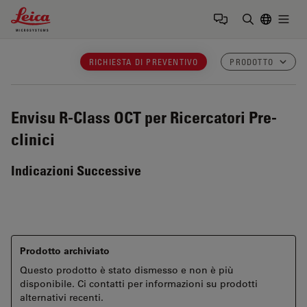
Leica Microsystems Logo
Togg
Inserire il 
RICHIESTA DI PREVENTIVO
PRODOTTO
Envisu R-Class
OCT per Ricercatori Pre-
clinici
Indicazioni Successive
Prodotto archiviato
Questo prodotto è stato dismesso e non è più
disponibile. Ci contatti per informazioni su prodotti
alternativi recenti.