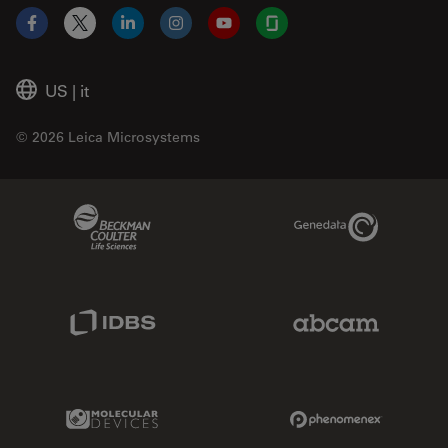
Facebook
X
LinkedIn
Instagram
YouTube
Glassdoor
US
|
it
© 2026 Leica Microsystems
Beckman Coulter Link
Genedata Link
IDBS Link
Abcam Limited
Molecular Devices Link
Phenomenex L