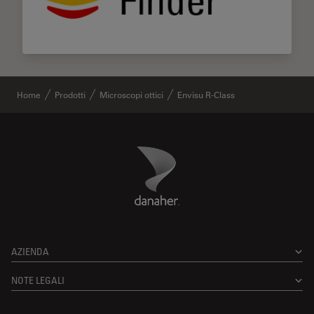
Home
Prodotti
Microscopi ottici
Envisu R-Class
Danaher Logo
Footer
AZIENDA
NOTE LEGALI