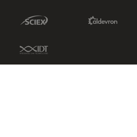
Sciex Link
Aldevron Link
IDT Link