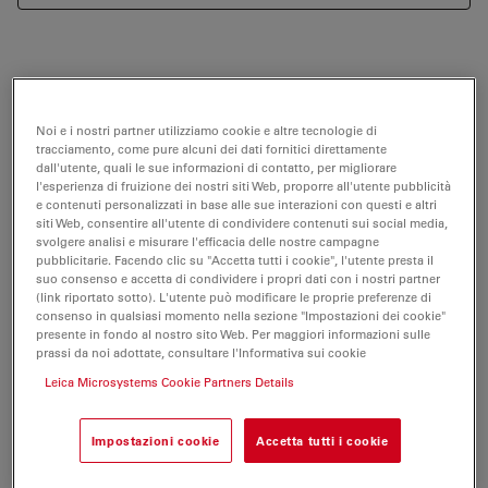
Scopri di più e non lasciarti sfuggire la patologia con
immagini ad alto volume, ad alta densità e ad alta
Noi e i nostri partner utilizziamo cookie e altre tecnologie di
risoluzione. I sistemi Envisu Image Guided SDOCT ti
tracciamento, come pure alcuni dei dati fornitici direttamente
permettono di:
dall'utente, quali le sue informazioni di contatto, per migliorare
l'esperienza di fruizione dei nostri siti Web, proporre all'utente pubblicità
e contenuti personalizzati in base alle sue interazioni con questi e altri
siti Web, consentire all'utente di condividere contenuti sui social media,
Esplorare la struttura dei tessuti con incredibili
svolgere analisi e misurare l'efficacia delle nostre campagne
dettagli a pieno volume.
pubblicitarie. Facendo clic su "Accetta tutti i cookie", l'utente presta il
suo consenso e accetta di condividere i propri dati con i nostri partner
Sperimentare una visualizzazione eccellente con un
(link riportato sotto). L'utente può modificare le proprie preferenze di
elevato rapporto segnale-rumore fornito da
consenso in qualsiasi momento nella sezione "Impostazioni dei cookie"
presente in fondo al nostro sito Web. Per maggiori informazioni sulle
Bioptigen-engineered VHR, UHR e spettrometri.
prassi da noi adottate, consultare l'Informativa sui cookie
Condurre studi longitudinali riproducibili e un
Leica Microsystems Cookie Partners Details
quadro organizzato per studi personalizzati,
reportistica e stazione di analisi.
Impostazioni cookie
Accetta tutti i cookie
Acquisire rapidamente splendide immagini con