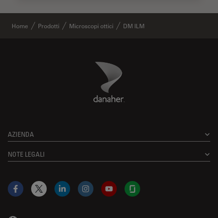
Home
Prodotti
Microscopi ottici
DM ILM
Danaher Logo
Footer
AZIENDA
NOTE LEGALI
Facebook
X
LinkedIn
Instagram
YouTube
Glassdoor