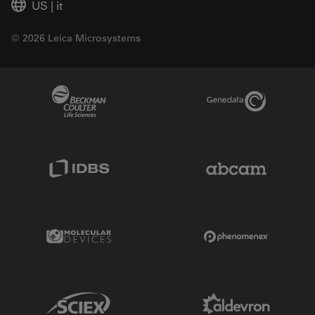
US
|
it
© 2026 Leica Microsystems
Beckman Coulter Link
Genedata Link
IDBS Link
Abcam Limited
Molecular Devices Link
Phenomenex L
Sciex Link
Aldevron Link