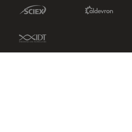
Sciex Link
Aldevron Link
IDT Link