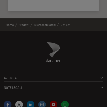
Home
Prodotti
Microscopi ottici
DM LM
Danaher Logo
Footer
AZIENDA
NOTE LEGALI
Facebook
X
LinkedIn
Instagram
YouTube
Glassdoor