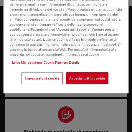
dall'utente, quali le sue informazioni di contatto, per migliorare
l'esperienza di fruizione dei nostri siti Web, proporre all'utente pubblicità
e contenuti personalizzati in base alle sue interazioni con questi e altri
Come possiamo aiutarti?
siti Web, consentire all'utente di condividere contenuti sui social media,
svolgere analisi e misurare l'efficacia delle nostre campagne
pubblicitarie. Facendo clic su "Accetta tutti i cookie", l'utente presta il
suo consenso e accetta di condividere i propri dati con i nostri partner
(link riportato sotto). L'utente può modificare le proprie preferenze di
consenso in qualsiasi momento nella sezione "Impostazioni dei cookie"
presente in fondo al nostro sito Web. Per maggiori informazioni sulle
prassi da noi adottate, consultare l'Informativa sui cookie
Leica Microsystems Cookie Partners Details
Service & Repair
Impostazioni cookie
Accetta tutti i cookie
I need help keeping my system running: technical
service, repairs, spare parts or upgrades.
Richieste di contratto di assistenza