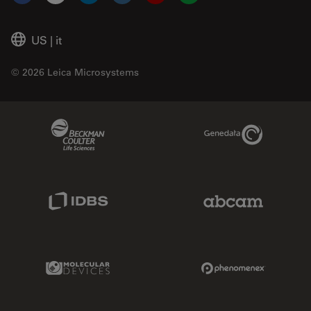
US
|
it
© 2026 Leica Microsystems
Beckman Coulter Link
Genedata Link
IDBS Link
Abcam Limited
Molecular Devices Link
Phenomenex L